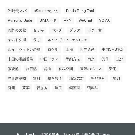
24時間スパ
eSender使い方
Prada Rong Zhai
Pursuit of Jade
SIMカード
VPN
WeChat
YOMA
お酢の文化
セラ寺
パンダ
プラダ
ポタラ宮
ヤムドク湖
ラサ
ルイ・ヴィトンのカフェ
ルイ・ヴィトンの船
ロケ地
上海
世界遺産
中国SMS認証
中国の電話番号
中国ドラマ
予約方法
南京
孔子
広州
張凌赫
旅行記
昆曲
有馬空間
東洋のベニス
榮宅
歴史建築物
無料
焼き餃子
翡翠の君
聖地巡礼
肴肉
蘇州
蘇菜
行き方
逐玉
鍋蓋面
鴨料理
ホーム
運営者情報
特定商取引法に基づく表記