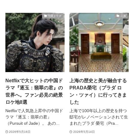
中国ドラマ
上海
Netflixで大ヒットの中国ド
上海の歴史と美が融合する
ラマ『逐玉：翡翠の君』の
PRADA榮宅（プラダ ロ
世界へ。ファン必見の絶景
ン・ツァイ）に行ってきま
ロケ地8選
した
Netflixで人気急上昇中の中国ド
上海で100年以上の歴史を持つ
ラマ『逐玉：翡翠の君』
邸宅がレノベーションされて生
（Pursuit of Jade）。 あの...
まれたプラダ 榮宅（Pra...
2026年5月16日
2026年5月14日