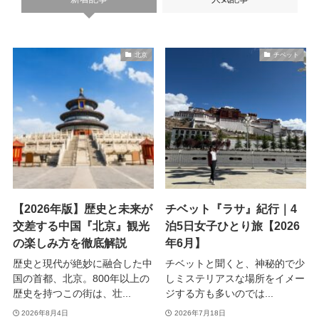
北京
チベット
【2026年版】歴史と未来が
チベット『ラサ』紀行｜4
交差する中国『北京』観光
泊5日女子ひとり旅【2026
の楽しみ方を徹底解説
年6月】
歴史と現代が絶妙に融合した中
チベットと聞くと、神秘的で少
国の首都、北京。800年以上の
しミステリアスな場所をイメー
歴史を持つこの街は、壮...
ジする方も多いのでは...
2026年8月4日
2026年7月18日