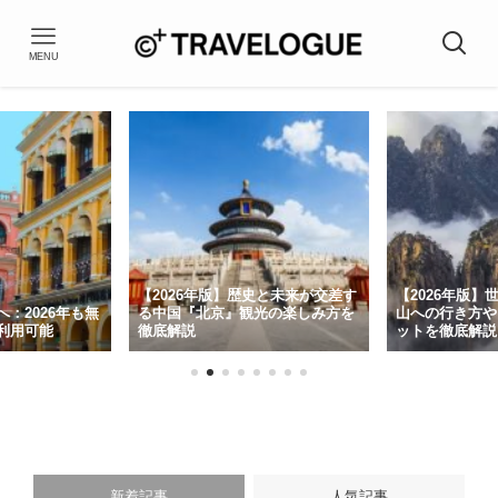
MENU
史と未来が交差す
【2026年版】世界遺産🇨🇳中国黄
eSender（
光の楽しみ方を
山への行き方やおすすめ観光スポ
国・香港バーチ
ットを徹底解説！
新情報と活用法
新着記事
人気記事