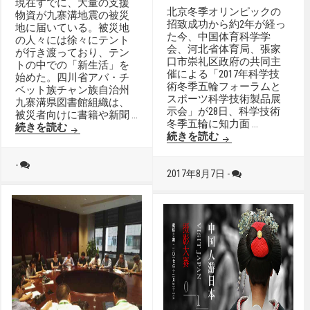
現在すでに、大量の支援
北京冬季オリンピックの
物資が九寨溝地震の被災
招致成功から約2年が経っ
地に届いている。被災地
た今、中国体育科学学
の人々には徐々にテント
会、河北省体育局、張家
が行き渡っており、テン
口市崇礼区政府の共同主
トの中での「新生活」を
催による「2017年科学技
始めた。四川省アバ・チ
術冬季五輪フォーラムと
ベット族チャン族自治州
スポーツ科学技術製品展
九寨溝県図書館組織は、
示会」が28日、科学技術
被災者向けに書籍や新聞 …
冬季五輪に知力面 …
九寨溝地震の被災地に書籍や衛星放送 テントの中
続きを読む
北京、2022年冬
続きを読む
-
2017年8月7日 -