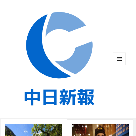
メニュ
ーとウ
ィジェ
ット