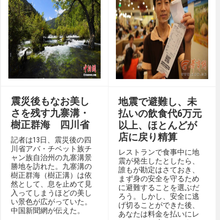
震災後もなお美し
地震で避難し、未
さを残す九寨溝・
払いの飲食代6万元
樹正群海 四川省
以上、ほとんどが
店に戻り精算
記者は13日、震災後の四
川省アバ・チベット族チ
レストランで食事中に地
ャン族自治州の九寨溝景
震が発生したとしたら、
勝地を訪れた。九寨溝の
誰もが勘定はさておき、
樹正群海（樹正溝）は依
まず身の安全を守るため
然として、息を止めて見
に避難することを選ぶだ
入ってしまうほどの美し
ろう。しかし、安全に逃
い景色が広がっていた。
げ切ることができた後、
中国新聞網が伝えた。
あなたは料金を払いにレ