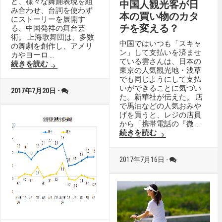
ど、様々な舞踊表現を組
中国人観光客が日
み合わせ、台詞を使わず
本の買い物のカタ
にストーリーを展開す
チを変える？
る、中国発祥の舞台芸
術。 上海歌舞団は、多数
中国ではいつも「スキャ
の舞劇を創作し、アメリ
ン」して支払いを済ませ
カやヨーロ …
ている雲さんは、日本の
続きを読む
東京の人気観光地・浅草
でも同じようにして支払
いができることに気づい
2017年7月20日 -
た。新華社が伝えた。 店
で馬油などの人気おみや
げを買うと、レジの店員
から「携帯電話の『微 …
中国人観光客が日
続きを読む
2017年7月16日 -