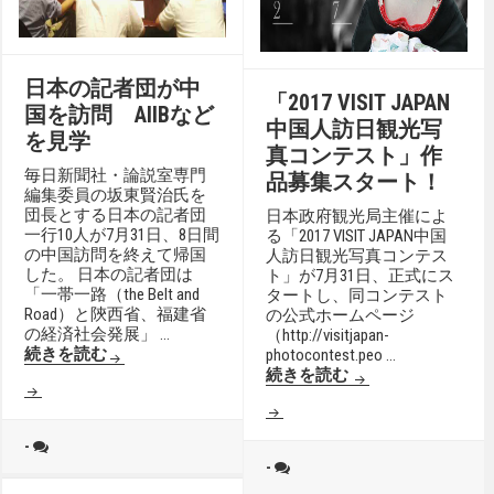
日本の記者団が中
「2017 VISIT JAPAN
国を訪問 AIIBなど
中国人訪日観光写
を見学
真コンテスト」作
毎日新聞社・論説室専門
品募集スタート！
編集委員の坂東賢治氏を
団長とする日本の記者団
日本政府観光局主催によ
一行10人が7月31日、8日間
る「2017 VISIT JAPAN中国
の中国訪問を終えて帰国
人訪日観光写真コンテス
した。 日本の記者団は
ト」が7月31日、正式にス
「一帯一路（the Belt and
タートし、同コンテスト
Road）と陝西省、福建省
の公式ホームページ
の経済社会発展」 …
（http://visitjapan-
続きを読む
photocontest.peo …
「2017
続きを読む
-
-