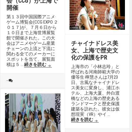
会（CCG）が上海で
開催
第１３回中国国際アニメ·
ゲーム博覧会(CCG EXPO ２
０１７)が、７月６日から
１０日まで上海世博展覧
館で開催された。この大
チャイナドレス美
会はアニメやゲーム産業
チェーンの上流と下流に
女、上海で歴史文
関わる全てのメーカーに
化の保護をPR
スポットを当て、展覧面
２０１７中国国際アニメゲーム博覧会（C
積は５ …
続きを読む
上海市の「小林志玲」と
呼ばれる河南師範大学の
優等生·檸慧さんは7月23
-
日、古風なチャイナドレ
ス美女に変身し、浦江ホ
テル、上海大厦、外白渡
橋などの上海の歴史ある
ランドマークと歴史保護
建築を訪れた。彼女は仮
想現実（VR）やイ …
チャイナドレス美
続きを読む