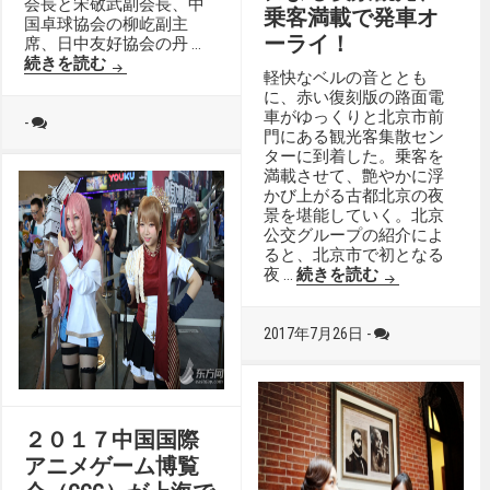
会長と宋敬武副会長、中
乗客満載で発車オ
国卓球協会の柳屹副主
ーライ！
席、日中友好協会の丹 …
第6回中日友好交流都市中学生卓球交歓大会 北京で
続きを読む
軽快なベルの音ととも
に、赤い復刻版の路面電
車がゆっくりと北京市前
-
門にある観光客集散セン
ターに到着した。乗客を
満載させて、艶やかに浮
かび上がる古都北京の夜
景を堪能していく。北京
公交グループの紹介によ
ると、北京市で初となる
北京初の路面
夜 …
続きを読む
2017年7月26日 -
２０１７中国国際
アニメゲーム博覧