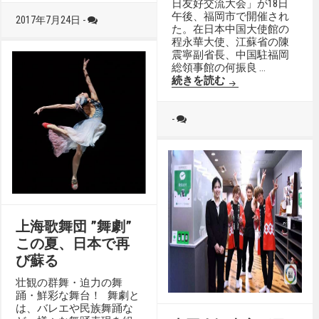
日友好交流大会」が18日
午後、福岡市で開催され
2017年7月24日 -
た。在日本中国大使館の
程永華大使、江蘇省の陳
震寧副省長、中国駐福岡
総領事館の何振良 …
「第5回九州中日
続きを読む
-
上海歌舞団 ”舞劇”
この夏、日本で再
び蘇る
壮観の群舞・迫力の舞
踊・鮮彩な舞台！ 舞劇と
は、バレエや民族舞踊な