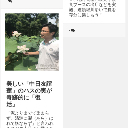
-
食ブースの出店などを実
施、道頓堀川沿いで夏を
存分に楽しもう！
-
美しい「中日友誼
蓮」のハスの実が
奇跡的に「復
活」
「泥より出でて染まら
ず、清漣に濯（あら）は
れて妖ならず」と言われ