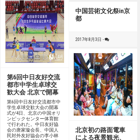
中国芸術文化祭in京
都
2017年8月3日 -
第6回中日友好交流
都市中学生卓球交
歓大会 北京で開幕
第6回中日友好交流都市中
学生卓球交歓大会の開幕
式が4日、北京の中国オリ
ンピックセンター体育館
で行われた。中日友好協
北京初の路面電車
会の唐家璇会長、中国人
民対外友好協会の李小林
による夜景観光、