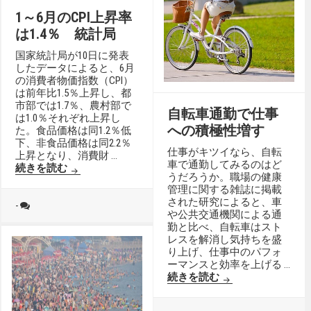
1～6月のCPI上昇率
は1.4％ 統計局
国家統計局が10日に発表
したデータによると、6月
の消費者物価指数（CPI）
は前年比1.5％上昇し、都
市部では1.7％、農村部で
自転車通勤で仕事
は1.0％それぞれ上昇し
への積極性増す
た。食品価格は同1.2％低
下、非食品価格は同2.2％
仕事がキツイなら、自転
上昇となり、消費財 …
車で通勤してみるのはど
1～6月のCPI上昇率は1.4％ 統計局
続きを読む
うだろうか。職場の健康
管理に関する雑誌に掲載
された研究によると、車
-
や公共交通機関による通
勤と比べ、自転車はスト
レスを解消し気持ちを盛
り上げ、仕事中のパフォ
ーマンスと効率を上げる …
自転車通勤で仕事
続きを読む