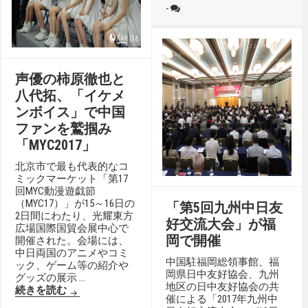
-
声優の柿原徹也と
八代拓、「イケメ
ンボイス」で中国
ファンを鷲掴み
「MYC2017」
北京市で最も代表的なコ
ミックマーケット「第17
回MYC動漫遊戯節
（MYC17）」が15～16日の
「第5回九州中日友
2日間にわたり、光耀東方
好交流大会」が福
広場国際国貿会展中心で
岡で開催
開催された。会場には、
中日両国のアニメやコミ
中国駐福岡総領事館、福
ック、ゲーム等の紹介や
岡県日中友好協会、九州
グッズの展示 …
地区の日中友好協会の共
声優の柿原徹也と八代拓、「イケメンボイス」で中国フ
続きを読む
催による「2017年九州中