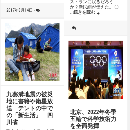
ストランに戻るだろう
か？新民網が伝えた。 〇
2017年8月14日 -
地震で避難し、
…
続きを読む
-
九寨溝地震の被災
地に書籍や衛星放
送 テントの中で
北京、2022年冬季
の「新生活」 四
五輪で科学技術力
川省
を全面発揮