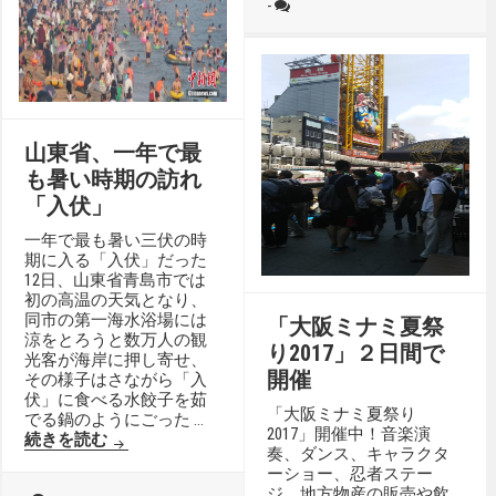
-
山東省、一年で最
も暑い時期の訪れ
「入伏」
一年で最も暑い三伏の時
期に入る「入伏」だった
12日、山東省青島市では
初の高温の天気となり、
同市の第一海水浴場には
「大阪ミナミ夏祭
涼をとろうと数万人の観
り2017」２日間で
光客が海岸に押し寄せ、
開催
その様子はさながら「入
伏」に食べる水餃子を茹
「大阪ミナミ夏祭り
でる鍋のようにごった …
2017」開催中！音楽演
山東省、一年で最も暑い時期の訪れ「入伏」
続きを読む
奏、ダンス、キャラクタ
ーショー、忍者ステー
ジ、地方物産の販売や飲