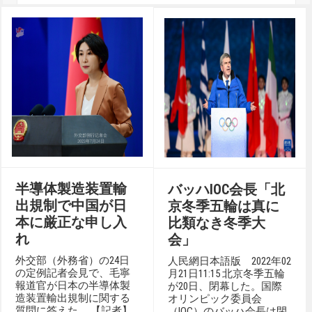
半導体製造装置輸
バッハIOC会長「北
出規制で中国が日
京冬季五輪は真に
本に厳正な申し入
比類なき冬季大
れ
会」
外交部（外務省）の24日
人民網日本語版 2022年02
の定例記者会見で、毛寧
月21日11:15 北京冬季五輪
報道官が日本の半導体製
が20日、閉幕した。国際
造装置輸出規制に関する
オリンピック委員会
質問に答えた。 【記者】
（IOC）のバッハ会長は閉