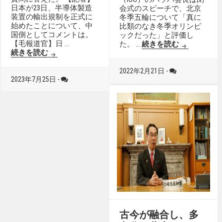
日本が23日、半導体製造
会式のスピーチで、北京
装置の輸出規制を正式に
冬季五輪について「真に
始めたことについて、中
比類のなき冬季オリンピ
国側としてコメントは。
ックだった」と評価し
【毛報道官】日 …
バッハIO
た。 …
続きを読む
半導体製造装置輸出規制で中国が日本に厳正な申し
続きを読む
2022年2月21日 -
2023年7月25日 -
古今が融合し、多