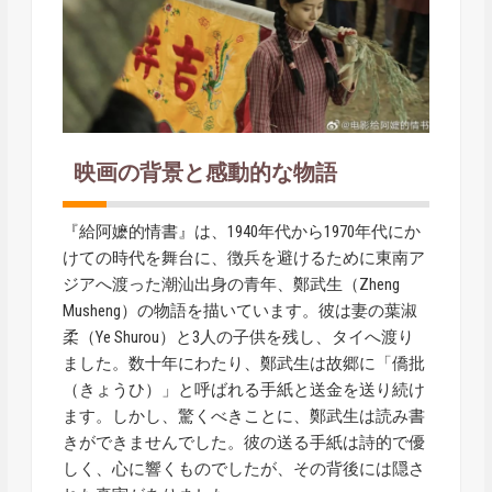
映画の背景と感動的な物語
『給阿嬷的情書』は、1940年代から1970年代にか
けての時代を舞台に、徴兵を避けるために東南ア
ジアへ渡った潮汕出身の青年、鄭武生（Zheng
Musheng）の物語を描いています。彼は妻の葉淑
柔（Ye Shurou）と3人の子供を残し、タイへ渡り
ました。数十年にわたり、鄭武生は故郷に「僑批
（きょうひ）」と呼ばれる手紙と送金を送り続け
ます。しかし、驚くべきことに、鄭武生は読み書
きができませんでした。彼の送る手紙は詩的で優
しく、心に響くものでしたが、その背後には隠さ