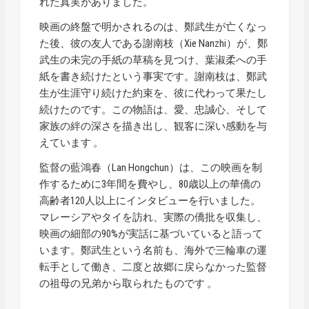
れた真実がありました。
映画の終盤で明かされるのは、鄭武生が亡くなっ
た後、彼の友人である謝南枝（Xie Nanzhi）が、鄭
武生の未完の手紙の草稿を見つけ、葉淑柔への手
紙を書き続けたという事実です。謝南枝は、鄭武
生が生涯守り続けた約束を、彼に代わって果たし
続けたのです。この物語は、愛、忠誠心、そして
家族の絆の深さを描き出し、観客に深い感動を与
えています 。
監督の藍鴻春（Lan Hongchun）は、この映画を制
作するために3年間を費やし、80歳以上の華僑の
高齢者120人以上にインタビューを行いました。
マレーシアやタイを訪れ、実際の僑批を収集し、
映画の細部の90%が実話に基づいていると語って
います。鄭武生という名前も、海外で三輪車の運
転手として働き、二度と故郷に戻らなかった監督
の祖母の兄弟から取られたものです 。