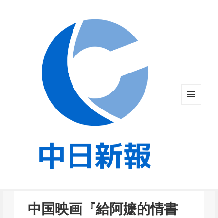
メニュ
ーとウ
ィジェ
ット
中国映画『給阿嬷的情書