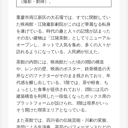
（撮影・劉禕）。
重慶市両江新区の大石壩では、すでに閉館してい
た映画館・江陵廠影劇院がこのほど華麗なる転身
を遂げている。時代の趣と人々の記憶が詰まった
その古い建物は「江陵茶館」としてリニューアル
オープンし、ネットで人気を集め、多くの人々が
訪れるようになっている。人民網が伝えた。
茶館の内部には、映画館だった頃の3階の構造
や、レンガの壁、映画のポスター、鉄骨構造の天
井などのファクターがそのまま残されており、年
代感を醸し出している。1階では、茶や軽食、ち
ょっとした食事が提供されており、2階には元の
建築構造を利用した一段低くなったボックス席の
プラットフォームが設けられ、3階は視界がいっ
そう開けた喫茶エリアとなっている。
また茶館では、四川省の伝統芸能・川劇の変臉、
楽団による生演奏、茶芸のパフォーマンスなどの