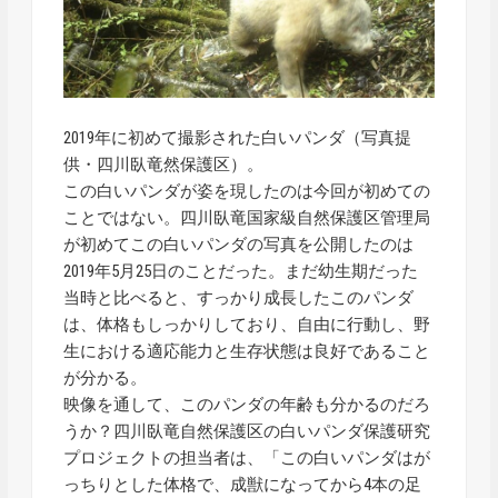
2019年に初めて撮影された白いパンダ（写真提
供・四川臥竜然保護区）。
この白いパンダが姿を現したのは今回が初めての
ことではない。四川臥竜国家級自然保護区管理局
が初めてこの白いパンダの写真を公開したのは
2019年5月25日のことだった。まだ幼生期だった
当時と比べると、すっかり成長したこのパンダ
は、体格もしっかりしており、自由に行動し、野
生における適応能力と生存状態は良好であること
が分かる。
映像を通して、このパンダの年齢も分かるのだろ
うか？四川臥竜自然保護区の白いパンダ保護研究
プロジェクトの担当者は、「この白いパンダはが
っちりとした体格で、成獣になってから4本の足