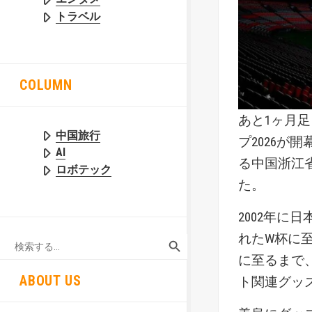
トラベル
COLUMN
あと1ヶ月足
中国旅行
プ2026
AI
る中国浙江
ロボテック
た。
2002年に
SEARCH BUTTON
れたW杯に
Search
for:
に至るまで
ABOUT US
ト関連グッ