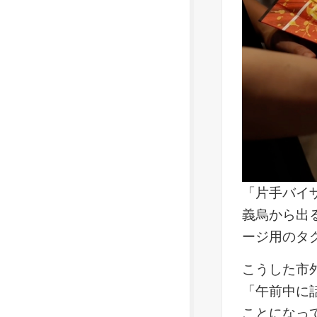
「片手バイ
義烏から出
ージ用のタ
こうした市
「午前中に
ことになっ