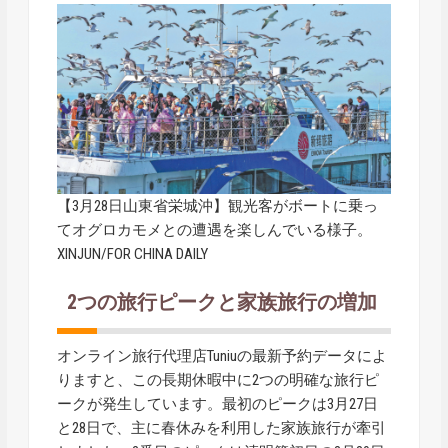
【3月28日山東省栄城沖】観光客がボートに乗っ
てオグロカモメとの遭遇を楽しんでいる様子。
XINJUN/FOR CHINA DAILY
2つの旅行ピークと家族旅行の増加
オンライン旅行代理店Tuniuの最新予約データによ
りますと、この長期休暇中に2つの明確な旅行ピ
ークが発生しています。最初のピークは3月27日
と28日で、主に春休みを利用した家族旅行が牽引