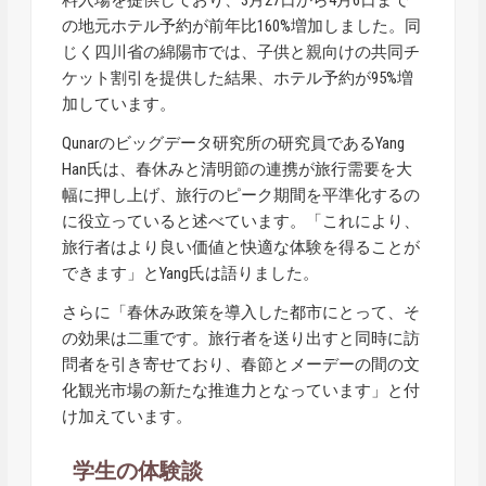
料入場を提供しており、3月27日から4月6日まで
の地元ホテル予約が前年比160%増加しました。同
じく四川省の綿陽市では、子供と親向けの共同チ
ケット割引を提供した結果、ホテル予約が95%増
加しています。
Qunarのビッグデータ研究所の研究員であるYang
Han氏は、春休みと清明節の連携が旅行需要を大
幅に押し上げ、旅行のピーク期間を平準化するの
に役立っていると述べています。「これにより、
旅行者はより良い価値と快適な体験を得ることが
できます」とYang氏は語りました。
さらに「春休み政策を導入した都市にとって、そ
の効果は二重です。旅行者を送り出すと同時に訪
問者を引き寄せており、春節とメーデーの間の文
化観光市場の新たな推進力となっています」と付
け加えています。
学生の体験談