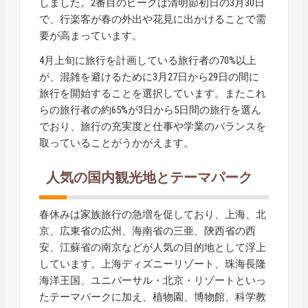
しました。2番目のピークは清明節初日の3月30日
で、行楽客が春の外出や花見に出かけることで需
要が高まっています。
4月上旬に旅行を計画している旅行者の70%以上
が、混雑を避けるために3月27日から29日の間に
旅行を開始することを選択しています。またこれ
らの旅行者の約65%が3日から5日間の旅行を選ん
でおり、旅行の充実度と仕事や学業のバランスを
取っていることがうかがえます。
人気の国内観光地とテーマパーク
春休みは家族旅行の急増を促しており、上海、北
京、広東省の広州、海南省の三亜、陝西省の西
安、江蘇省の南京などが人気の目的地として浮上
しています。上海ディズニーリゾート、珠海長隆
海洋王国、ユニバーサル・北京・リゾートといっ
たテーマパークに加え、植物園、博物館、科学教