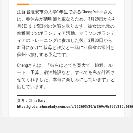
江蘇省淮安市の大学1年生であるCheng Yuhanさん
は、春休みが清明節と重なるため、3月28日から4
月6日まで5日間の休暇を取ります。彼女は地元の
幼稚園でのボランティア活動、マラソンボランテ
ィアのトレーニングに参加した後、3月30日から
31日にかけて叔母と叔父と一緒に江蘇省の常州と
蘇州へ旅行する予定です。
Chengさんは、「彼らはとても寛大で、旅程、ル
ート、予算、宿泊施設など、すべてを私が計画さ
せてくれました。本当に楽しみにしています」と
話しています。
参考：China Daily
https://global.chinadaily.com.cn/a/202603/30/WS69c9b4d7a310d68