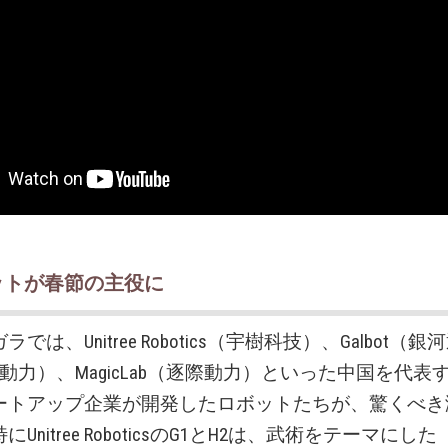
ットが春節の主役に
では、Unitree Robotics（宇樹科技）、Galbot（
（松延動力）、MagicLab（逐際動力）といった中国を代
ートアップ企業が開発したロボットたちが、驚くべき
Unitree RoboticsのG1とH2は、武術をテーマにした