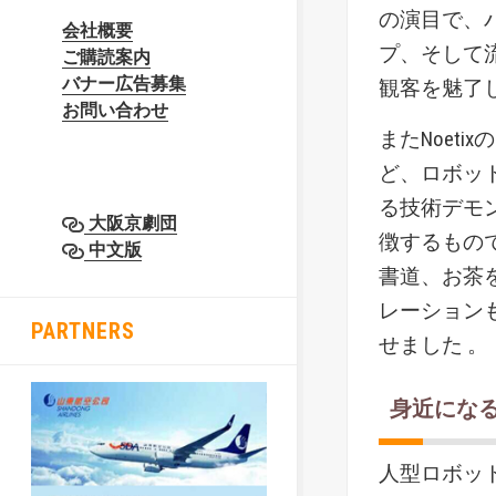
の演目で、
会社概要
プ、そして
ご購読案内
バナー広告募集
観客を魅了
お問い合わせ
またNoet
ど、ロボッ
る技術デモ
大阪京劇団
徴するもの
中文版
書道、お茶
レーション
PARTNERS
せました 。
身近にな
人型ロボッ