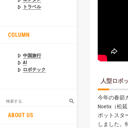
トラベル
COLUMN
中国旅行
AI
ロボテック
人型ロボ
SEARCH BUTTON
今年の春節ガラ
Search
for:
Noetix
ABOUT US
ボットスタ
しました。特に