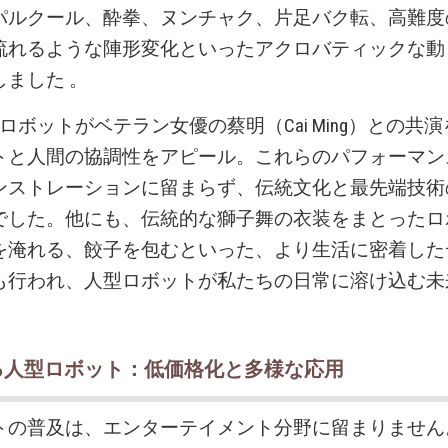
パルクール、酔拳、ヌンチャク、片足バク転、高難度
流れるような陣形変化といったアクロバティックな動
しました 。
ixのロボットがベテラン女優の蔡明（Cai Ming）との共
トと人間の協調性をアピール。これらのパフォーマン
ンストレーションに留まらず、伝統文化と最先端技術
でした。他にも、伝統的な獅子舞の衣装をまとったロ
を淹れる、餃子を包むといった、より生活に密着した
も行われ、人型ロボットが私たちの日常に溶け込む未
る人型ロボット：低価格化と多様な応用
トの普及は、エンターテイメント分野に留まりません