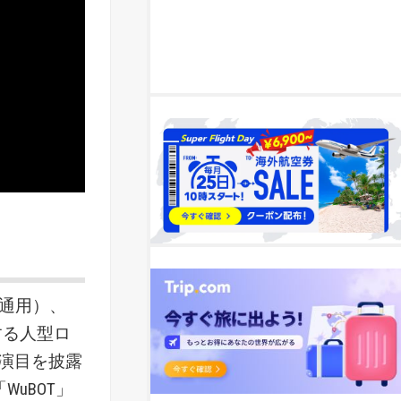
銀河通用）、
表する人型ロ
演目を披露
「WuBOT」