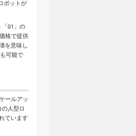
人型ロボットが
ト「G1」の
う価格で提供
壊を意味し
作も可能で
「スケールアッ
0台の人型ロ
れています