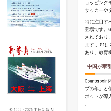
ョッピングモー
サッカーや
特に注目すべき
登場です。G
されており
ます 。G1
あり、教育
中国が牽
Counter
プの年」と位
ボットが導
。
© 1992 - 2026 中日新報 All