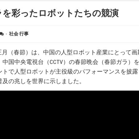
ラを彩ったロボットたちの競演
-
社会
行事
の旧正月（春節）は、中国の人型ロボット産業にとって
。中国中央電視台（CCTV）の春節晩会（春節ガラ）
ントで人型ロボットが主役級のパフォーマンスを披露
普及の兆しを世界に示しました。