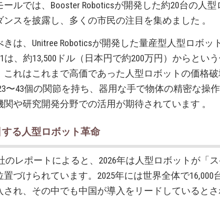
ルでは、Booster Roboticsが開発した約20台の
ダンスを披露し、多くの市民の注目を集めました 。
は、Unitree Roboticsが開発した量産型人型ロボッ
1は、約13,500ドル（日本円で約200万円）からとい
、これはこれまで高価であった人型ロボットの価格破
は23〜43個の関節を持ち、器用な手で物体の精密な操
機関や研究開発分野での活用が期待されています 。
引する人型ロボット革命
point社のレポートによると、2026年は人型ロボットが
置づけられています。2025年には世界全体で16,00
入され、その中でも中国が導入をリードしているとさ