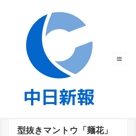
メニュ
ーとウ
ィジェ
ット
型抜きマントウ「麺花」