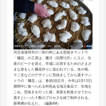
河北省滄州市の一部の村にある型抜きマントウ
「麺花」の工房は、臘月（旧暦12月）に入り、生
産のピークを迎え、市場に出荷するためのさまざ
まな形をした麺花作りに追われている。魚や桃、
十二支などのデザインに型抜きしてから蒸すマン
トウの「麺花」は、春節(旧正月、今年は2月17日)
期間中に食べられる特色ある地元食品で、生地を
こね、型抜きを行った後、表面を乾燥させてから
蒸すといった十数のプロセスを経て制作される。
新華網が伝えた。（編集KM）