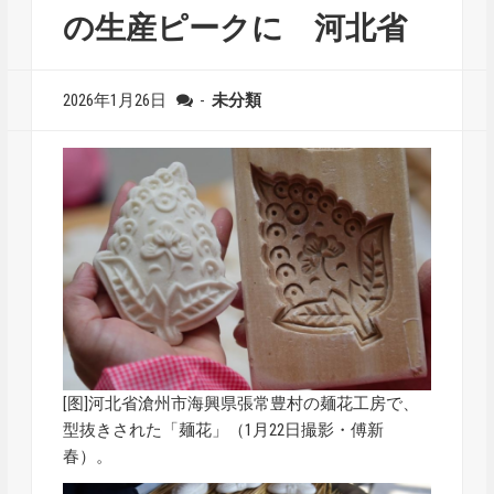
の生産ピークに 河北省
2026年1月26日
-
未分類
[图]河北省滄州市海興県張常豊村の麺花工房で、
型抜きされた「麺花」（1月22日撮影・傅新
春）。