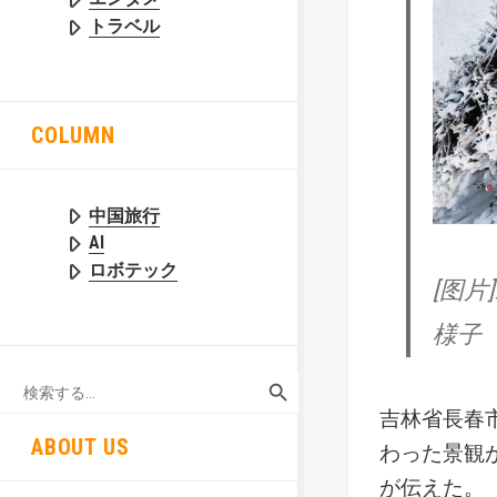
トラベル
COLUMN
中国旅行
AI
ロボテック
[图
様子
SEARCH BUTTON
Search
for:
吉林省長春
ABOUT US
わった景観
が伝えた。