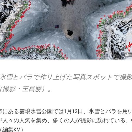
片]氷雪とバラで作り上げた写真スポットで撮
（撮影・王昌勝）。
市にある雲琅氷雪公園では1月13日、氷雪とバラを用
が人々の人気を集め、多くの人が撮影に訪れている。
（編集KM）