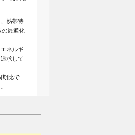
業、熱帯特
造の最適化
ンエネルギ
を追求して
同期比で
す。