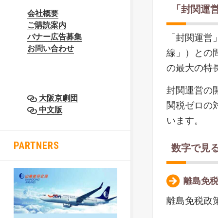
「封関運
会社概要
ご購読案内
「封関運営
バナー広告募集
お問い合わせ
線」）との
の最大の特
封関運営の
大阪京劇団
関税ゼロの
中文版
います。
PARTNERS
数字で見
離島免
離島免税政