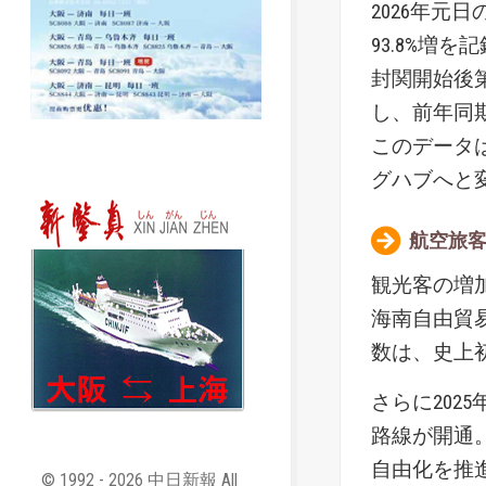
2026年元
93.8%増を
封関開始後第
し、前年同期
このデータ
グハブへと
航空旅客
観光客の増
海南自由貿
数は、史上初
さらに202
路線が開通
自由化を推
© 1992 - 2026 中日新報 All