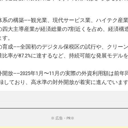
。
体系の構築——観光業、現代サービス業、ハイテク産
の四大主導産業が経済総量の7割近くを占め、経済構
ます。
の育成——全国初のデジタル保税区の試行や、クリー
比率が87.2%に達するなど、持続可能な発展モデル
開放——2025年1月〜11月の実際の外資利用額は前年
を記録しており、高水準の対外開放が着実に進んでいま
※ 広告・PR※