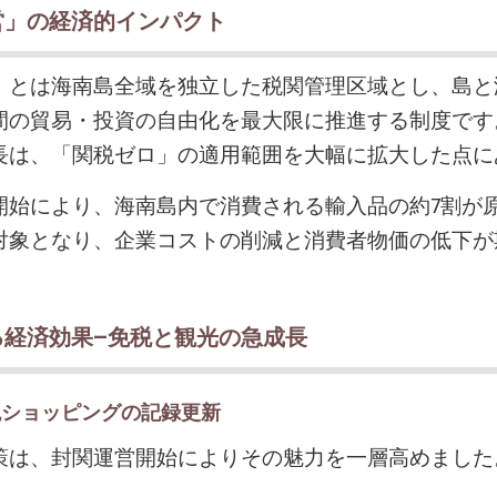
営」の経済的インパクト
」とは海南島全域を独立した税関管理区域とし、島と
間の貿易・投資の自由化を最大限に推進する制度です
長は、「関税ゼロ」の適用範囲を大幅に拡大した点に
開始により、海南島内で消費される輸入品の約7割が
対象となり、企業コストの削減と消費者物価の低下が
る経済効果—免税と観光の急成長
税ショッピングの記録更新
策は、封関運営開始によりその魅力を一層高めました