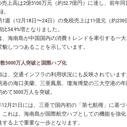
日の売上高は2億5100万元（約52.7億円）に達し、前年
記録。
1週（12月18日〜24日）の免税売上は11億元（約23
比54.9%増となりました。
は、海南島が中国国内の消費トレンドを牽引する一大
変貌しつつあることを示しています。
数5000万人突破と国際ハブ化
加は、交通インフラの利用状況にも反映されています。
易港の海口美蘭、三亜鳳凰、瓊海博鰲の三大空港の年
めて5000万人を突破。
5年12月21日には、三亜で国内初の「第七航権」に基
。これは、海南島が国際航空ハブとしての機能を強化
進する上で重要な一歩となります。