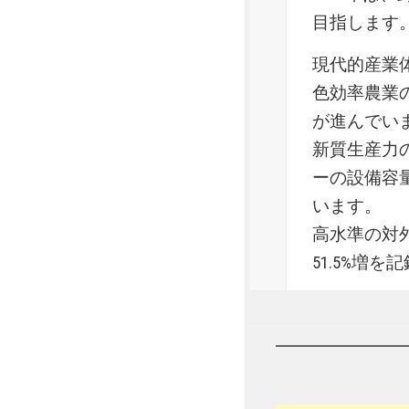
目指します
現代的産業
色効率農業
が進んでい
新質生産力
ーの設備容量
います。
高水準の対外
51.5%増