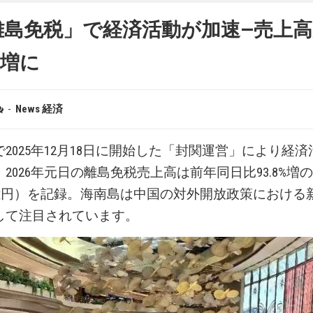
離島免税」で経済活動が加速—売上
％増に
-
News
経済
2025年12月18日に開始した「封関運営」により経
2026年元日の離島免税売上高は前年同日比93.8%増の2
.7億円）を記録。海南島は中国の対外開放政策における
して注目されています。