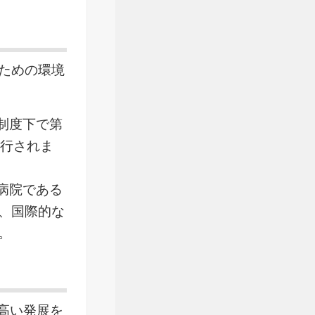
ための環境
新制度下で第
発行されま
資病院である
、国際的な
。
の高い発展を