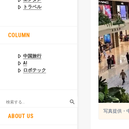
トラベル
COLUMN
中国旅行
AI
ロボテック
SEARCH BUTTON
Search
for:
写真提供・
ABOUT US