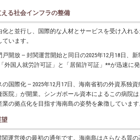
支える社会インフラの整備
由化と並行し、国際的な人材とサービスを受け入れる
しています。
戸開放 — 封関運営開始と同日の2025年12月18日、
*「外国人就労許可証」と「居留許可証」**が迅速に
の国際化 — 2025年12月17日、海南省初の外資系独
隆医院」が開業。シンガポール資本によるこの病院は
産業の拠点化を目指す海南島の姿勢を象徴しています
展望
は、封関運営後の最初の通年です。海南島はさらなる質