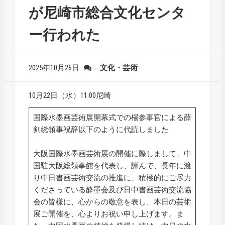
が尼崎市総合文化センタ
ー行われた
2025年10月26日
-
文化・芸術
10月22日（水）11:00尼崎
国際水墨画芸術展開幕式での楊参事官による薛
剣総領事祝辞以下のように代読しました
大阪国際水墨画芸術展の開催に際しまして、中
国駐大阪総領事館を代表し、謹んで、長年に渡
り中日書画芸術交流の推進に、積極的にご尽力
くださっている酔墨会及び日中書画芸術交流協
会の皆様に、心からの敬意を表し、本日の芸術
展ご開催を、心よりお祝い申し上げます。ま