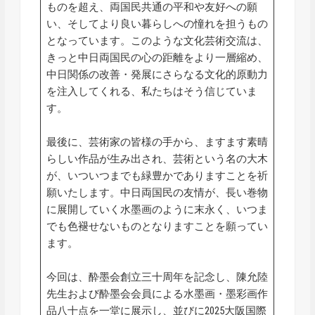
ものを超え、両国民共通の平和や友好への願
い、そしてより良い暮らしへの憧れを担うもの
となっています。このような文化芸術交流は、
きっと中日両国民の心の距離をより一層縮め、
中日関係の改善・発展にさらなる文化的原動力
を注入してくれる、私たちはそう信じていま
す。
最後に、芸術家の皆様の手から、ますます素晴
らしい作品が生み出され、芸術という名の大木
が、いついつまでも緑豊かでありますことを祈
願いたします。中日両国民の友情が、長い巻物
に展開していく水墨画のように末永く、いつま
でも色褪せないものとなりますことを願ってい
ます。
今回は、酔墨会創立三十周年を記念し、陳允陸
先生および酔墨会会員による水墨画・墨彩画作
品八十点を一堂に展示し、並びに2025大阪国際