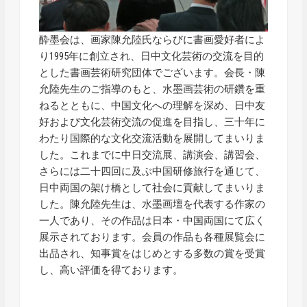
酔墨会は、画家陳允陸氏ならびに書画愛好者によ
り1995年に創立され、日中文化芸術の交流を目的
とした書画芸術研究団体でございます。会長・陳
允陸先生のご指導のもと、水墨画芸術の研鑽を重
ねるとともに、中国文化への理解を深め、日中友
好および文化芸術交流の促進を目指し、三十年に
わたり国際的な文化交流活動を展開してまいりま
した。これまでに中日交流展、講演会、講習会、
さらには二十四回に及ぶ中国研修旅行を通じて、
日中両国の架け橋として社会に貢献してまいりま
した。陳允陸先生は、水墨画壇を代表する作家の
一人であり、その作品は日本・中国両国にて広く
展示されております。会員の作品も各種展覧会に
出品され、知事賞をはじめとする多数の賞を受賞
し、高い評価を得ております。