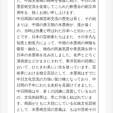
た、中国水墨画の精神を発揚し続け、中日の水
墨芸術交流を促進してこられた酔墨会の創立30
周年を、熱くお祝い申し上げます。
中日両国の絵画芸術交流の歴史は長く、その始
まりは、中国の唐王朝の水墨画が、遥か遠く
の、当時は扶桑と呼ばれた日本へと伝わったこ
とです。日本の芸術家たちはまた、その非凡な
知恵と創造力によって、中国の水墨画の神髄を
吸収・融合し、独自の民族気質や美意識を持つ
日本の水墨画を生み出しました。名声とどろく
漢画派などがまさにそれで、東洋芸術の回廊に
おいて、ひときわ美しい光を放っています。芸
術界における独立言語として、水墨画はすでに
中日文化交流の力強い架け橋となっており、中
日間の千年にわたる友好を見届けてきました。
中日関係は今、多くの試練に直面しているもの
の、文化的紐帯は、常に力強く結ばれていま
す。両国がともに大切にしている伝統文化芸術
として、水墨画交流の意義は、もはや芸術その