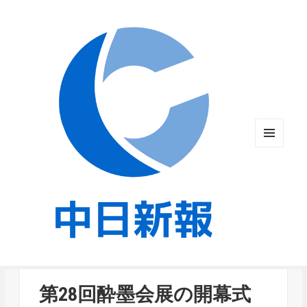
メニュ
ーとウ
ィジェ
ット
第28回酔墨会展の開幕式