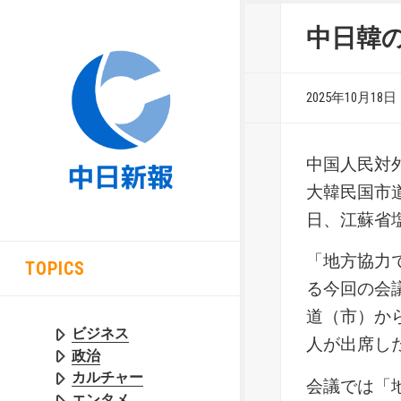
中日韓
2025年10月18日
中国人民対
大韓民国市
日、江蘇省
「地方協力
TOPICS
る今回の会
道（市）か
ビジネス
人が出席し
政治
カルチャー
会議では「
エンタメ