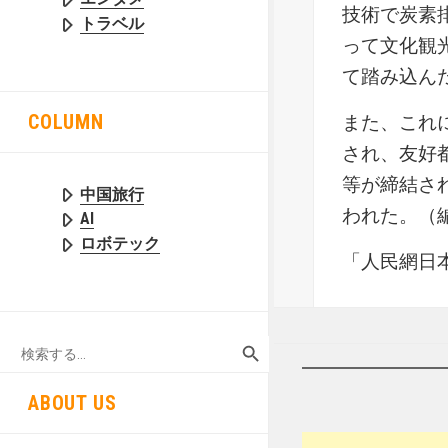
技術で炭素
トラベル
って文化観
て踏み込ん
COLUMN
また、これ
され、友好
等が締結さ
中国旅行
われた。（編
AI
ロボテック
「人民網日本語
SEARCH BUTTON
Search
for:
ABOUT US