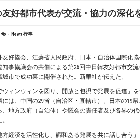
の友好都市代表が交流・協力の深化
-
News
行事
外友好協会、江蘇省人民政府、日本・自治体国際化協
道知事協議会の共催による第26回中日韓友好都市交流
塩城市で成功裏に開催された。新華社が伝えた。
でウィンウィンを図り、開放と包摂で発展を促進」を
議には、中国の29省（自治区・直轄市）、日本の19県
ら、地方政府（自治体）や議会の責任者及び各界の代表
た。
地方経済を活性化し、調和ある発展を共に話し合う」