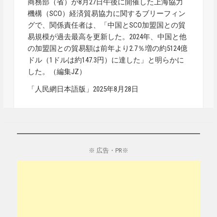
商務部（省）が8月27日午後に開催した上海協力
機構（SCO）経済貿易協力に関するブリーフィン
グで、関係責任者は、「中国とSCO加盟国との貿
易規模が過去最高を更新した。2024年、中国と他
の加盟国との貿易額は前年より2.7％増の約5124億
ドル（1ドルは約147.3円）に達した」と明らかに
した。（編集JZ）
「人民網日本語版」2025年8月28日
※ 広告・PR※