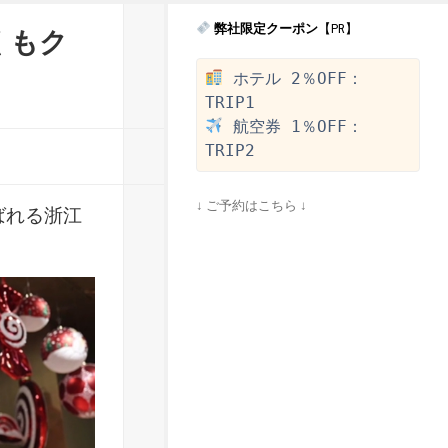
弊社限定クーポン
【PR】
くもク
 ホテル 2％OFF：
 航空券 1％OFF：
↓ ご予約はこちら ↓
ばれる浙江