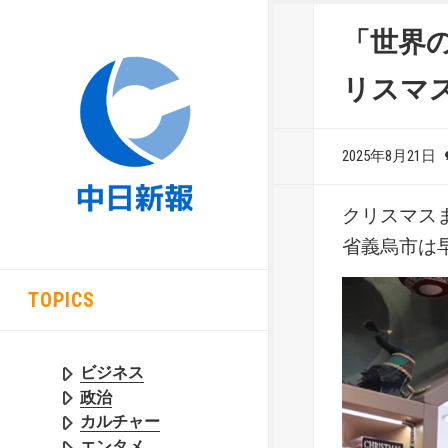
「世界
リスマ
2025年8月21日
クリスマス
省義烏市は
TOPICS
ビジネス
政治
カルチャー
エンタメ