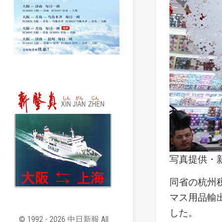
写真提供・
同省の杭州
マス用品輸出
した。
© 1992 - 2026 中日新報 All