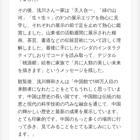
その後、浅川さん一家は「天人合一」「緑の山
河」「生々生々」の3つの展示エリアを熱心に見
学し、それぞれの展示の前で足を止めて熱心に鑑
賞しました。山東省の活動週間に展示された糧
画、茶芸、書道などの伝統芸術について詳しく理
解しました。最後に手にしたパンダのインタラク
ティブしおりでコードを読み取って、デジタル
「桃源郷」絵巻に家族で「共に人類の美しい未来
を描きます」というメッセージを残した。
観覧後、浅川輝和さんは「中国館で100万人目の
来館者になれたことをとてもうれしく思っていま
す。中国は歴史の長い国です。中国館は伝統の知
恵と現代の科学技術の巧みな融合を通じて、中国
の輝かしい歴史と最新の成果を展示しています。
とても印象的です。中国のもっと多くの場所に行
って歩き、見てみることをとても楽しみにしてい
ます。」