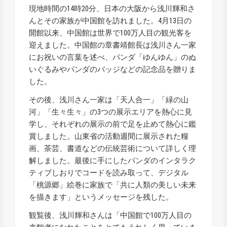
現地時間の14時20分、日本の大阪から浅川輝和さ
んとその家族が中国館を訪れました。4月13日の
開館以来、中国館は世界で100万人目の観光客を
迎えました。中国館の章書靖館長は浅川さん一家
にお祝いの言葉を述べ、パンダ「ゆんゆん」のぬ
いぐるみやパンダのバッジなどの記念品を贈りま
した。
その後、浅川さん一家は「天人合一」「緑の山
河」「生々生々」の3つの展示エリアを熱心に見
学し、それぞれの展示の前で足を止めて熱心に鑑
賞しました。山東省の活動週間に展示された糧
画、茶芸、書道などの伝統芸術について詳しく理
解しました。最後に手にしたパンダのインタラク
ティブしおりでコードを読み取って、デジタル
「桃源郷」絵巻に家族で「共に人類の美しい未来
を描きます」というメッセージを残した。
観覧後、浅川輝和さんは「中国館で100万人目の