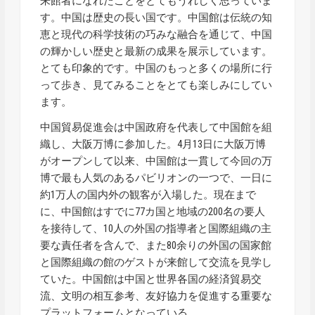
来館者になれたことをとてもうれしく思っていま
す。中国は歴史の長い国です。中国館は伝統の知
恵と現代の科学技術の巧みな融合を通じて、中国
の輝かしい歴史と最新の成果を展示しています。
とても印象的です。中国のもっと多くの場所に行
って歩き、見てみることをとても楽しみにしてい
ます。
中国貿易促進会は中国政府を代表して中国館を組
織し、大阪万博に参加した。4月13日に大阪万博
がオープンして以来、中国館は一貫して今回の万
博で最も人気のあるパビリオンの一つで、一日に
約1万人の国内外の観客が入場した。現在まで
に、中国館はすでに77カ国と地域の200名の要人
を接待して、10人の外国の指導者と国際組織の主
要な責任者を含んで、また80余りの外国の国家館
と国際組織の館のゲストが来館して交流を見学し
ていた。中国館は中国と世界各国の経済貿易交
流、文明の相互参考、友好協力を促進する重要な
プラットフォームとなっている。