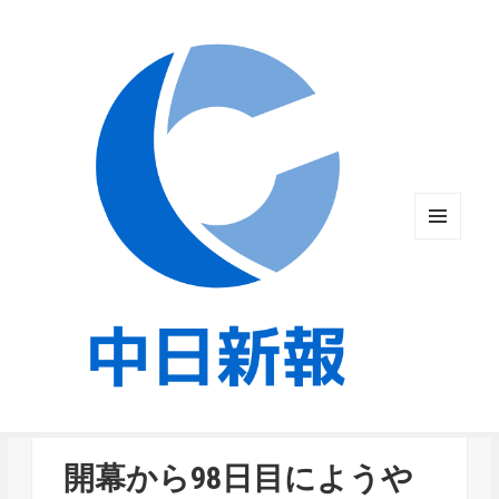
メニュ
ーとウ
ィジェ
ット
開幕から98日目にようや