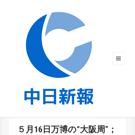
メニュ
ーとウ
ィジェ
ット
５月16日万博の“大阪周”；