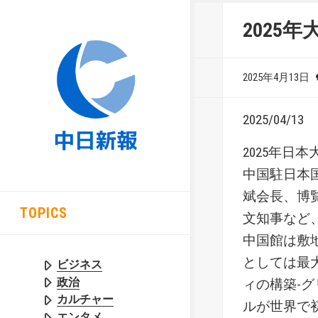
2025
2025年4月13日
2025/04/13
2025年日
中国駐日本
斌会長、博
TOPICS
文知事など
中国館は敷地
としては最
ビジネス
政治
ィの構築-
カルチャー
ルが世界で
エンタメ