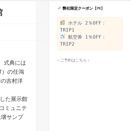
弊社限定クーポン
【PR】
館
 ホテル 2％OFF：
 航空券 1％OFF：
↓ ご予約はこちら ↓
た。式典には
T）の任鴻
府の吉村洋
設した展示館
コミュニテ
土壌サンプ