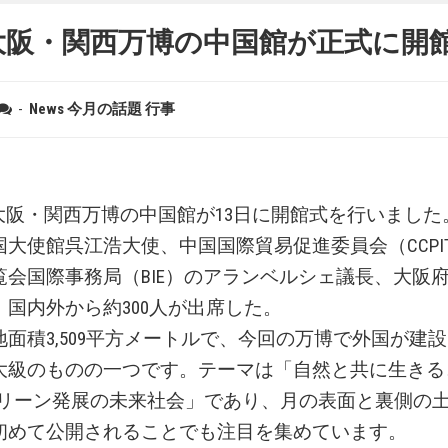
年大阪・関西万博の中国館が正式に開
-
News
今月の話題
行事
本大阪・関西万博の中国館が13日に開館式を行いまし
国大使館呉江浩大使、中国国際貿易促進委員会（CCPI
覧会国際事務局（BIE）のアランベルシェ議長、大阪
、国内外から約300人が出席した。
面積3,509平方メートルで、今回の万博で外国が建
大級のものの一つです。テーマは「自然と共に生きる
グリーン発展の未来社会」であり、月の表面と裏側の
初めて公開されることでも注目を集めています。