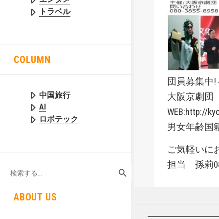
トラベル
COLUMN
団員募集中!
中国旅行
大阪京劇
AI
WEB:http://ky
ロボテック
男女年齢国
ご気軽いに
担当 孫莉080-
SEARCH BUTTON
Search
for:
ABOUT US