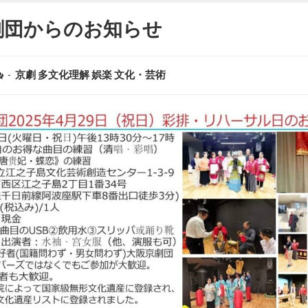
劇団からのお知らせ
-
京劇
多文化理解
娯楽
文化・芸術