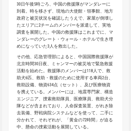
30日午後5時ごろ、中国の救援隊がマンダレーに
到着。時を移さず、現地の大使館・領事館、地方
政府と被災状況を確認したうえで、家屋が倒壊し
たエリアに2チームのメンバーを派遣して、実地
調査を展開した。中国の救援隊はこれまでに、マ
ンダレーのグレート・ウォール・ホテルで生き埋
めになっていた3人を救出した。
その他、応急管理部によると、中国国際救援隊が
北京時間30日夜、ミャンマーの被災地で緊急救援
活動を始めた。救援隊のメンバーは118人で、救
助犬6匹、救助・救援のために使用する車両2台、
救助設備、物資634点（セット）、及び医療物資
を携えている。メンバーには、地震専門家、構造
エンジニア、捜索救助隊員、医療隊員、救助犬分
隊などが含まれており、人命探査装置、がれき除
去装備、野戦病院システムなどを使って、二手に
分かれて、それぞれが、「黄金の72時間」が迫る
中、懸命の捜索活動を展開している。