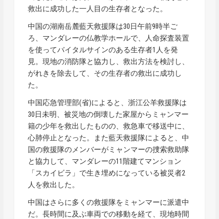
救出に成功した一人目の生存者となった。
中国の湖南岳麓藍天救援隊は30日午前9時半ご
ろ、マンダレーの仏教学ホールで、人命探査装置
を使ってバイタルサインのある生存者1人を発
見。現地の消防隊と協力し、救出方法を検討し、
がれきを除去して、その生存者の救出に成功し
た。
中国応急管理部(省)によると、浙江公羊救援隊は
30日未明、被災地の倒壊した家屋からミャンマー
籍の少年を救出したものの、救急車で移送中に、
心肺停止となった。また藍天救援隊によると、中
国の救援隊のメンバーがミャンマーの捜索救助隊
と協力して、マンダレーの11階建てマンション
「スカイビラ」で生き埋めになっている被災者2
人を救出した。
中国はさらに多くの救援隊をミャンマーに派遣中
だ。長時間に及ぶ車両での移動を経て、現地時間