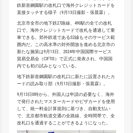
鉄新首鋼園駅の改札口で海外クレジットカードを
直接タッチする様子（9月13日撮影・張晨霖）。
北京市全市の地下鉄27路線、490駅の全ての改札
口で、海外クレジットカードで改札を通過して乗
車できる。郊外鉄道であるS2線もそのサービス範
囲内だ。この高水準の対外開放を進める北京市の
新たな施策は9月13日、2024年中国国際サービス
貿易交易会（CIFTIS）で正式に発表され、中国国
内でも初の試みとなっている。
地下鉄新首鋼園駅の改札口に新たに設置されたカ
ードの読み取り部（9月13日撮影・張晨霖）。
9月13日0時から、外国人は申請の必要なく、海外
で発行されたマスターカードやビザカードを使用
して、統一料金計算規則に基づき、自動支払い
で、北京都市軌道交通の全路線、全時間帯で、全
改札口を通過することができるようになった。