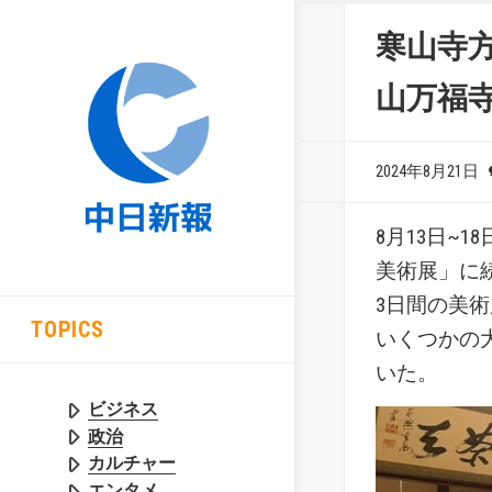
寒山寺
山万福
2024年8月21日
8月13日~
美術展」に続
3日間の美
TOPICS
いくつかの
いた。
ビジネス
政治
カルチャー
エンタメ