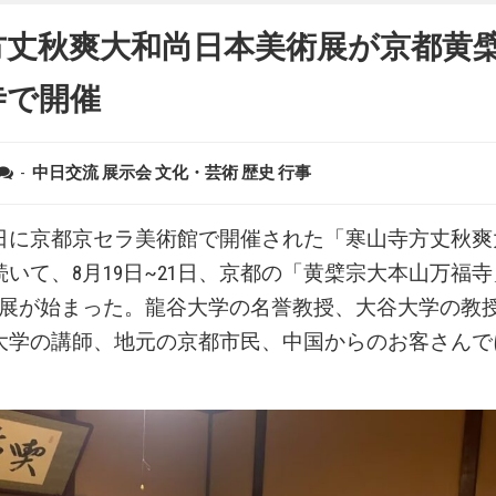
方丈秋爽大和尚日本美術展が京都黄
寺で開催
-
中日交流
展示会
文化・芸術
歴史
行事
18日に京都京セラ美術館で開催された「寒山寺方丈秋
いて、8月19日~21日、京都の「黄檗宗大本山万福
術展が始まった。龍谷大学の名誉教授、大谷大学の教
大学の講師、地元の京都市民、中国からのお客さんで