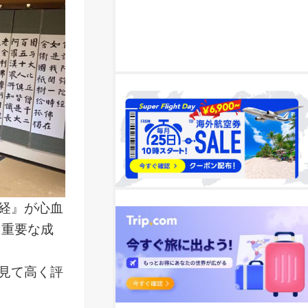
経』が心血
て重要な成
見て高く評