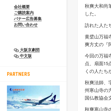
秋爽大和尚
会社概要
ご購読案内
した。
バナー広告募集
お問い合わせ
訪れた人た
黄檗山万福
爽方丈の『
大阪京劇団
今回の万福
中文版
点、扇面1
くの人たち
PARTNERS
秋爽法師、
州寒山寺の
国仏教協会
秋爽寒山寺