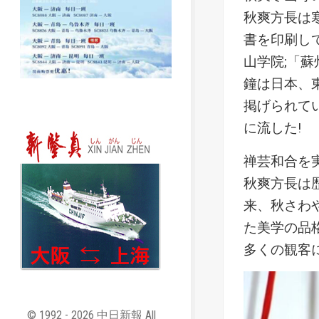
秋爽方長は
書を印刷し
山学院;「
鐘は日本、
掲げられて
に流した!
禅芸和合を
秋爽方長は
来、秋さわ
た美学の品
多くの観客
© 1992 - 2026 中日新報 All