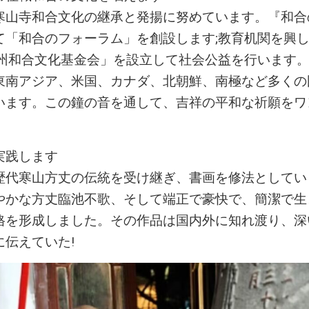
寒山寺和合文化の継承と発揚に努めています。『和合
て「和合のフォーラム」を創設します;教育机関を興し
蘇州和合文化基金会」を設立して社会公益を行います
東南アジア、米国、カナダ、北朝鮮、南極など多くの
います。この鐘の音を通して、吉祥の平和な祈願をワ
実践します
歴代寒山方丈の伝統を受け継ぎ、書画を修法としてい
やかな方丈臨池不歌、そして端正で豪快で、簡潔で生
格を形成しました。その作品は国内外に知れ渡り、深
に伝えていた!