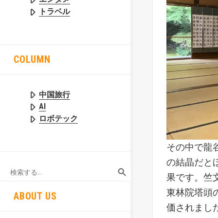
トラベル
COLUMN
中国旅行
AI
ロボテック
その中で龍
の結晶だと
SEARCH BUTTON
Search
for:
果です。竺
東林院塔頭
ABOUT US
価されまし