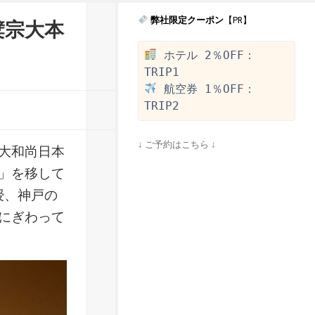
弊社限定クーポン
【PR】
檗宗大本
 ホテル 2％OFF：
 航空券 1％OFF：
↓ ご予約はこちら ↓
爽大和尚日本
寺」を移して
授、神戸の
にぎわって