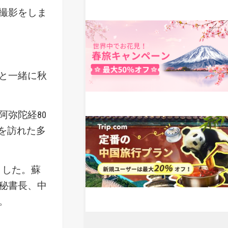
撮影をしま
と一緒に秋
弥陀経80
寺を訪れた多
ました。蘇
秘書長、中
。