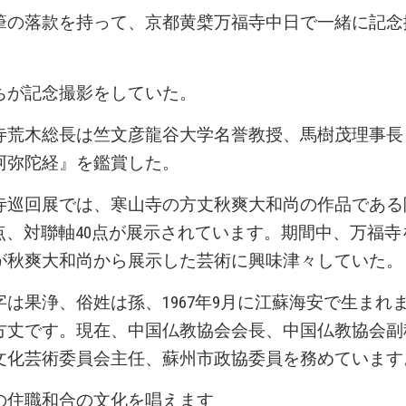
筆の落款を持って、京都黄檗万福寺中日で一緒に記念
ちが記念撮影をしていた。
寺荒木総長は竺文彦龍谷大学名誉教授、馬樹茂理事長
阿弥陀経』を鑑賞した。
寺巡回展では、寒山寺の方丈秋爽大和尚の作品である阿
5点、対聯軸40点が展示されています。期間中、万福
が秋爽大和尚から展示した芸術に興味津々していた。
字は果浄、俗姓は孫、1967年9月に江蘇海安で生まれ
方丈です。現在、中国仏教協会会長、中国仏教協会副
文化芸術委員会主任、蘇州市政協委員を務めています
の住職和合の文化を唱えます