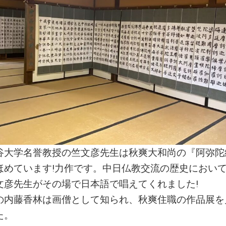
谷大学名誉教授の竺文彦先生は秋爽大和尚の『阿弥陀
ほめています!力作です。中日仏教交流の歴史におい
文彦先生がその場で日本語で唱えてくれました!
の内藤香林は画僧として知られ、秋爽住職の作品展を
た。