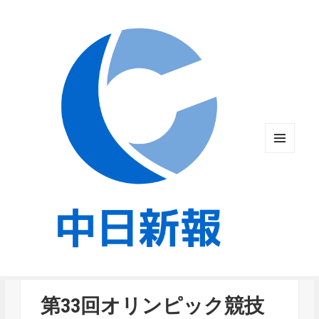
メニュ
ーとウ
ィジェ
ット
第33回オリンピック競技