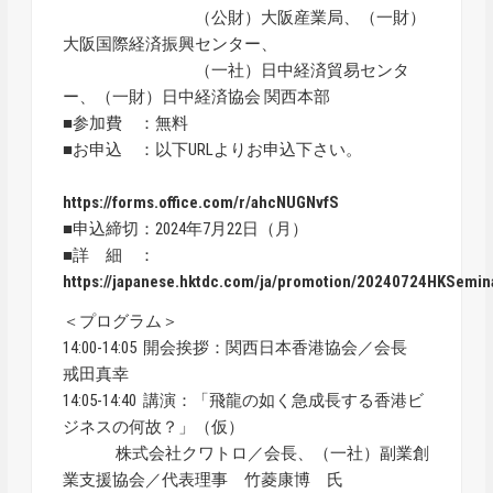
（公財）大阪産業局、（一財）
大阪国際経済振興センター、
（一社）日中経済貿易センタ
ー、（一財）日中経済協会 関西本部
■参加費 ：無料
■お申込 ：以下URLよりお申込下さい。
https://forms.office.com/r/ahcNUGNvfS
■申込締切：2024年7月22日（月）
■詳 細 ：
https://japanese.hktdc.com/ja/promotion/20240724HKSemin
＜プログラム＞
14:00-14:05 開会挨拶：関西日本香港協会／会長
戒田真幸
14:05-14:40 講演：「飛龍の如く急成長する香港ビ
ジネスの何故？」（仮）
株式会社クワトロ／会長、（一社）副業創
業支援協会／代表理事 竹菱康博 氏