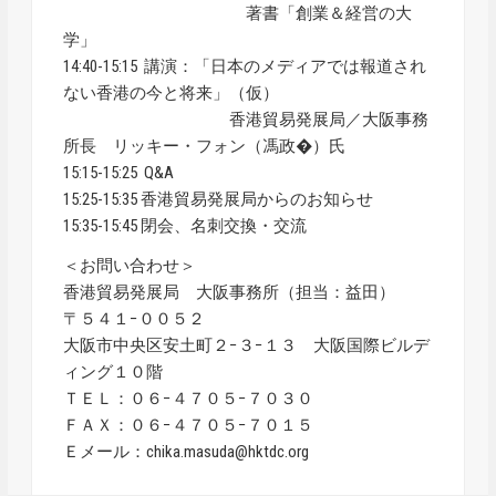
著書「創業＆経営の大
学」
14:40-15:15 講演：「日本のメディアでは報道され
ない香港の今と将来」（仮）
香港貿易発展局／大阪事務
所長 リッキー・フォン（馮政�）氏
15:15-15:25 Q&A
15:25-15:35 香港貿易発展局からのお知らせ
15:35-15:45 閉会、名刺交換・交流
＜お問い合わせ＞
香港貿易発展局 大阪事務所（担当：益田）
〒５４１−００５２
大阪市中央区安土町２−３−１３ 大阪国際ビルデ
ィング１０階
ＴＥＬ：０６−４７０５−７０３０
ＦＡＸ：０６−４７０５−７０１５
Ｅメール：chika.masuda@hktdc.org