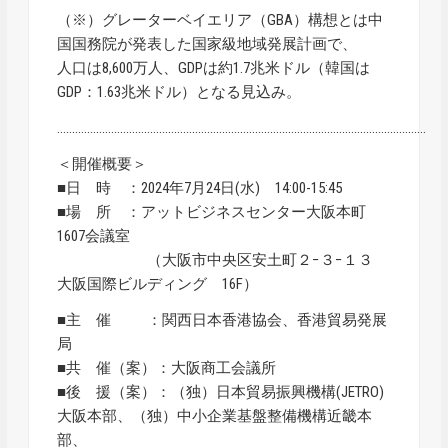
（※）グレーターベイエリア（GBA）構想とは中
国国務院が発表した国家級地域発展計画で、
人口は8,600万人、GDPは約1.7兆米ドル（韓国は
GDP：1.63兆米ドル）となる見込み。
……………………………………………………………………………………………………………
＜開催概要＞
■日 時 ：2024年7月24日(水) 14:00-15:45
■場 所 ：アットビジネスセンター大阪本町
1607会議室
（大阪市中央区安土町２−３−１３
大阪国際ビルディング 16F）
■主 催 ：関西日本香港協会、香港貿易発展
局
■共 催（案）：大阪商工会議所
■後 援（案）：（独）日本貿易振興機構(JETRO)
大阪本部、（独）中小企業基盤整備機構近畿本
部、