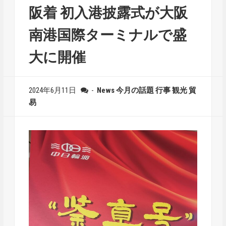
阪着 初入港披露式が大阪
南港国際ターミナルで盛
大に開催
2024年6月11日
-
News
今月の話題
行事
観光
貿
易