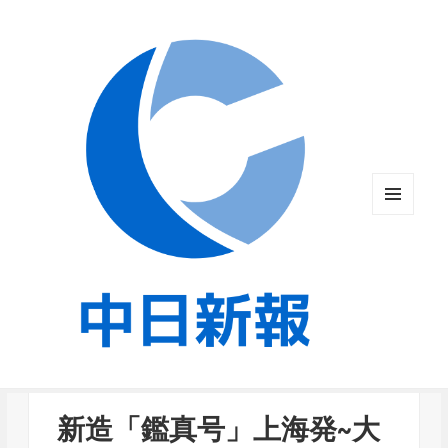
メニュ
ーとウ
ィジェ
ット
新造「鑑真号」上海発~大