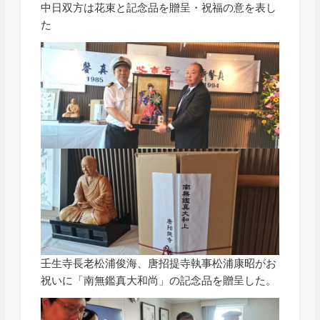
中日双方は花束と記念品を贈呈・祝福の意を表し
た
壬生寺長老松浦俊海、唐招提寺執事松浦康昭がお
祝いに「南無鑑真大和尚」の記念品を贈呈した。