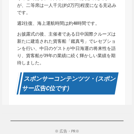
が、二等席は一人千元(約2万円)程度になる見込み
です。
週2往復、海上運航時間は約48時間です。
お披露式の後、主催者である日中国際クルーズは
新たに建造された貨客船「鑑真号」でレセプショ
ンを行い、中日のゲストが中日海運の将来性を語
り、貨客船が39年の業績に続く輝かしい業績を期
待しました。
スポンサーコンテンツツ・(スポン
サー広告C位です)
※ 広告・PR※