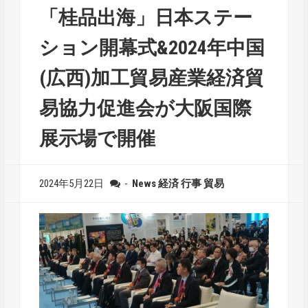
「桂品出海」日本ステー
ション開幕式&2024年中国
(広西)加工貿易産業経済貿
易協力促進会が大阪国際
展示場で開催
2024年5月22日
-
News
経済
行事
貿易