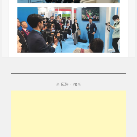
※ 広告・PR※