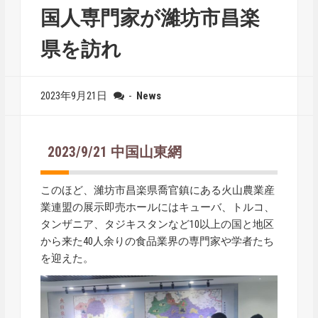
国人専門家が濰坊市昌楽
県を訪れ
2023年9月21日
-
News
2023/9/21 中国山東網
このほど、濰坊市昌楽県喬官鎮にある火山農業産
業連盟の展示即売ホールにはキューバ、トルコ、
タンザニア、タジキスタンなど10以上の国と地区
から来た40人余りの食品業界の専門家や学者たち
を迎えた。