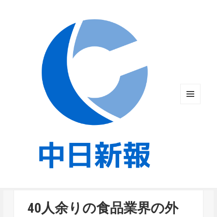
メニュ
ーとウ
ィジェ
ット
40人余りの食品業界の外