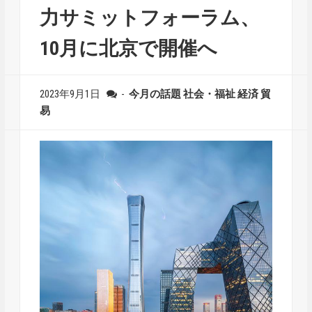
力サミットフォーラム、
10月に北京で開催へ
2023年9月1日
-
今月の話題
社会・福祉
経済
貿
易