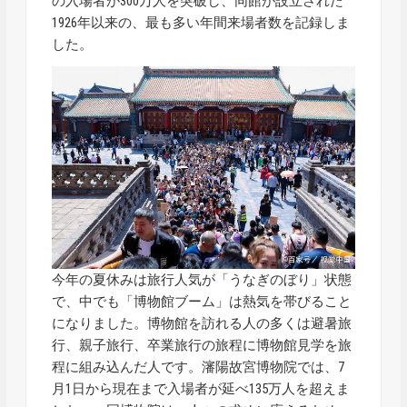
の入場者が300万人を突破し、同館が設立された
1926年以来の、最も多い年間来場者数を記録しま
した。
今年の夏休みは旅行人気が「うなぎのぼり」状態
で、中でも「博物館ブーム」は熱気を帯びること
になりました。博物館を訪れる人の多くは避暑旅
行、親子旅行、卒業旅行の旅程に博物館見学を旅
程に組み込んだ人です。瀋陽故宮博物院では、7
月1日から現在まで入場者が延べ135万人を超えま