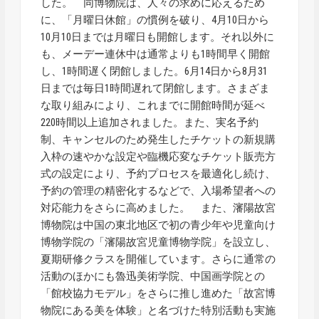
した。 同博物院は、人々の求めに応えるため
に、「月曜日休館」の慣例を破り、4月10日から
10月10日までは月曜日も開館します。それ以外に
も、メーデー連休中は通常よりも1時間早く開館
し、1時間遅く閉館しました。6月14日から8月31
日までは毎日1時間遅れて閉館します。さまざま
な取り組みにより、これまでに開館時間が延べ
220時間以上追加されました。また、実名予約
制、キャンセルのため発生したチケットの新規購
入枠の速やかな設定や臨機応変なチケット販売方
式の設定により、予約プロセスを最適化し続け、
予約の管理の精密化するなどで、入場希望者への
対応能力をさらに高めました。 また、瀋陽故宮
博物院は中国の東北地区で初の青少年や児童向け
博物学院の「瀋陽故宮児童博物学院」を設立し、
夏期研修クラスを開催しています。さらに通常の
活動のほかにも魯迅美術学院、中国画学院との
「館校協力モデル」をさらに推し進めた「故宮博
物院にある美を体験」と名づけた特別活動も実施