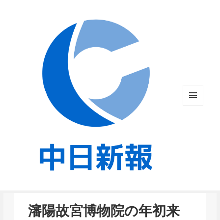
メニュ
ーとウ
ィジェ
ット
瀋陽故宮博物院の年初来