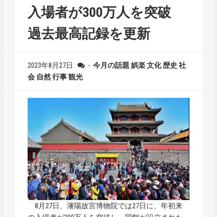
入場者が300万人を突破
過去最高記録を更新
2023年8月27日
-
今月の話題
娯楽
文化
歴史
社
会
自然
行事
観光
8月27日、瀋陽故宮博物院では27日に、年初来