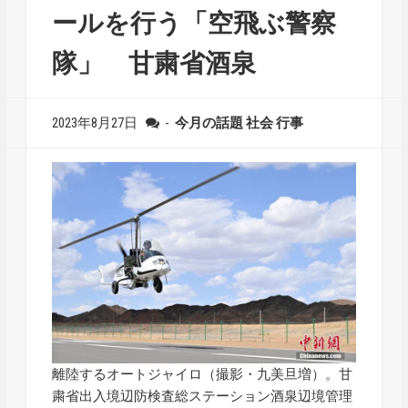
ールを行う「空飛ぶ警察
隊」 甘粛省酒泉
2023年8月27日
-
今月の話題
社会
行事
離陸するオートジャイロ（撮影・九美旦増）。甘
粛省出入境辺防検査総ステーション酒泉辺境管理