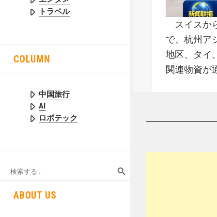
トラベル
スイスから
で、杭州ア
地区、タイ
COLUMN
関連物資が
中国旅行
AI
ロボテック
SEARCH BUTTON
Search
for:
ABOUT US