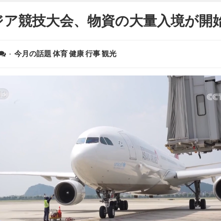
ジア競技大会、物資の大量入境が開
-
今月の話題
体育
健康
行事
観光