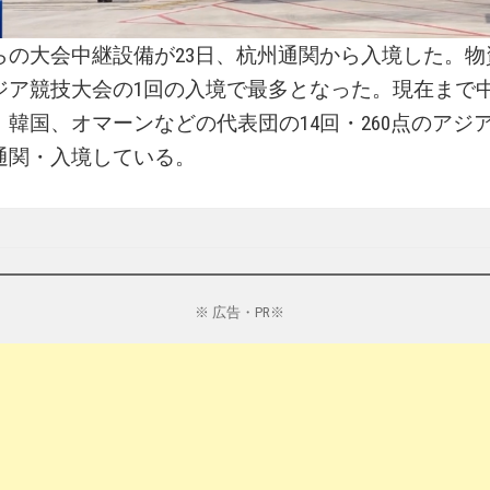
の大会中継設備が23日、杭州通関から入境した。物資
ジア競技大会の1回の入境で最多となった。現在まで
、韓国、オマーンなどの代表団の14回・260点のアジ
通関・入境している。
※ 広告・PR※