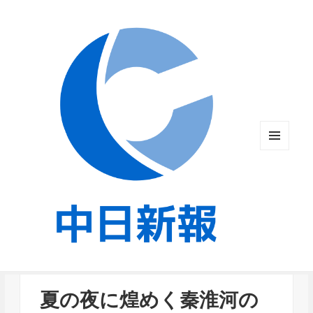
メニュ
ーとウ
ィジェ
ット
夏の夜に煌めく秦淮河の