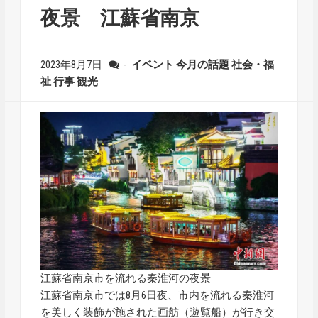
夜景 江蘇省南京
2023年8月7日
-
イベント
今月の話題
社会・福
祉
行事
観光
江蘇省南京市を流れる秦淮河の夜景
江蘇省南京市では8月6日夜、市内を流れる秦淮河
を美しく装飾が施された画舫（遊覧船）が行き交