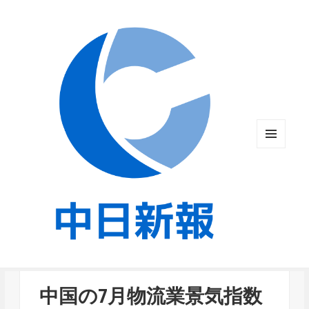
メニュ
ーとウ
ィジェ
ット
中国の7月物流業景気指数