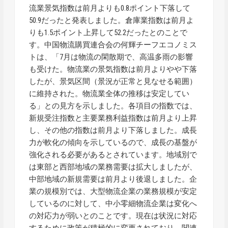
流業景気指数は前月よりも0.8ポイント下落して
50.9だったと発表しました。倉庫業指数は前月よ
りも1.5ポイント上昇して52.2だったとのことで
す。中国物流購買連合会の何輝チーフエコノミス
トは、「7月は物流の閑散期で、高温多雨の影響
も受けた。物流業の景気指数は前月よりやや下落
したが、景気区間（景況が正常と見なせる範囲）
に維持された。物流業全体の推移は安定してい
る」との見方を示しました。各項目の指数では、
新規受注指数と主要業務利益指数は前月より上昇
し、その他の指数は前月より下落しました。成長
力が軟化の傾向を示しているので、成長の基盤が
強化される必要があるとされています。地域別で
は東部と西部地域の業務需要は拡大しましたが、
中部地域の新規需要は前月より後退しました。企
業の規模別では、大型物流企業の業務規模が安定
しているのに対して、中小零細物流企業は変化へ
の対応力が弱いとのことです。現在は状況に対応
するために政策が積極的に変更されており、関連