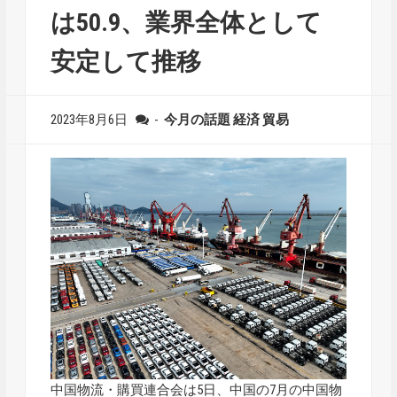
は50.9、業界全体として
安定して推移
2023年8月6日
-
今月の話題
経済
貿易
中国物流・購買連合会は5日、中国の7月の中国物