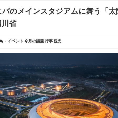
ニバのメインスタジアムに舞う「太
四川省
-
イベント
今月の話題
行事
観光