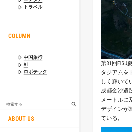
トラベル
COLUMN
中国旅行
第31回FI
AI
ロボテック
タジアムを
しく輝いて
成都金沙遺
SEARCH BUTTON
メートルに
Search
for:
デザインが
ている。
ABOUT US