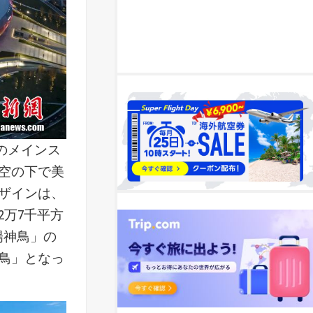
）のメインス
空の下で美
ザインは、
万7千平方
陽神鳥」の
鳥」となっ