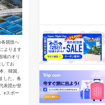
の各競技へ
によります
地域のオリ
達してお
本、韓国、
えました。各
代表団が登
、eスポー