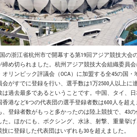
中国の浙江省杭州市で開幕する第19回アジア競技大会
が締め切られました。杭州アジア競技大会組織委員会
・オリンピック評議会（OCA）に加盟する全45の国・
会がすでに登録を行い、選手数は1万2500人以上に
数は過去最多であるということです。中国、タイ、日
国香港など6つの代表団の選手登録者数は600人を超
も、登録者数がもっと多かったのは陸上競技で、43の
した。ほかにも、ボクシング、水泳、射撃、重量挙げ
の競技に登録した代表団はいずれも30を超えました。