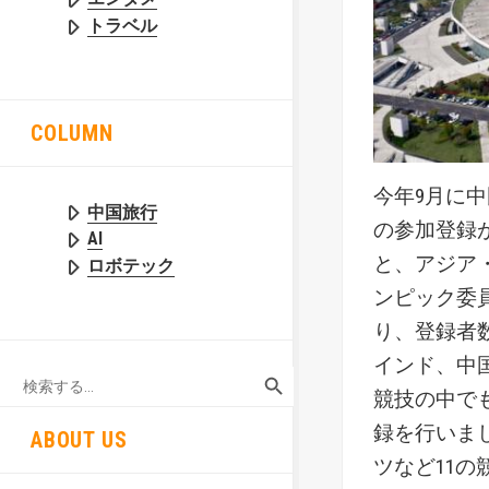
トラベル
COLUMN
今年9月に
中国旅行
の参加登録
AI
と、アジア
ロボテック
ンピック委員
り、登録者
インド、中
SEARCH BUTTON
Search
for:
競技の中で
録を行いま
ABOUT US
ツなど11