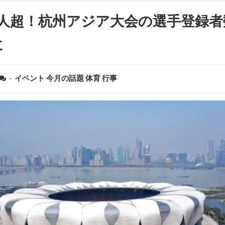
00人超！杭州アジア大会の選手登録
に
-
イベント
今月の話題
体育
行事