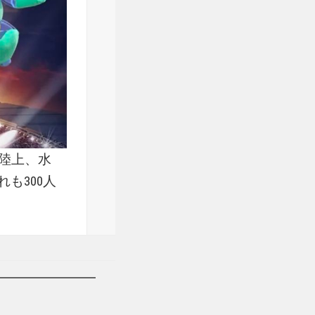
陸上、水
も300人