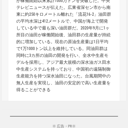
が稼働開始以来累計1000万トンを突破した。中央
テレビニュースが伝えた。広東省深セン市から南
東に約250キロメートル離れた「流花16-2」油田群
の平均水深は412メートルで、中国が海上で開発
している中で最も深い油田群だ。2020年9月に1ヶ
所目の油田が稼働開始後、油田群の生産量が持続
的に増加している。現在の原油生産量は1日平均
で1万1000トン以上を維持している。同油田群は
同時に3カ所の油田の開発を行い、全水中生産モ
デルを採用し、アジア最大規模の深水油ガス田水
中生産システムを持っており、中国初の遠隔制御
生産能力を持つ深水油田になった。台風期間中の
無人生産を実現し、油田の安定的で高い生産量を
得ることができる
※ 広告・PR※