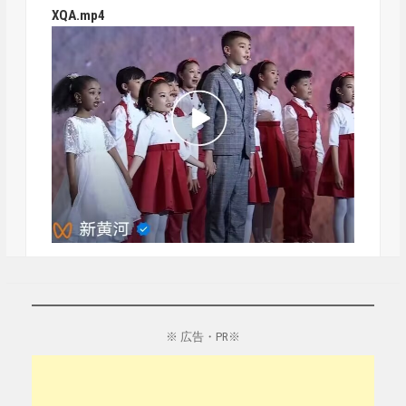
XQA.mp4
※ 広告・PR※