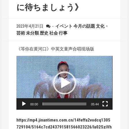
に待ちましょう》
2023年4月21日
-
イベント
今月の話題
文化・
芸術
未分類
歴史
社会
行事
《等你在黄河口》中英文童声合唱现场版
動
画
プ
レ
ー
ヤ
ー
00:00
05:44
https://mp4.jinantimes.com.cn/14feffa2vodcq1305
729104/5164c7cd243791581566023226/Ia02SziVh