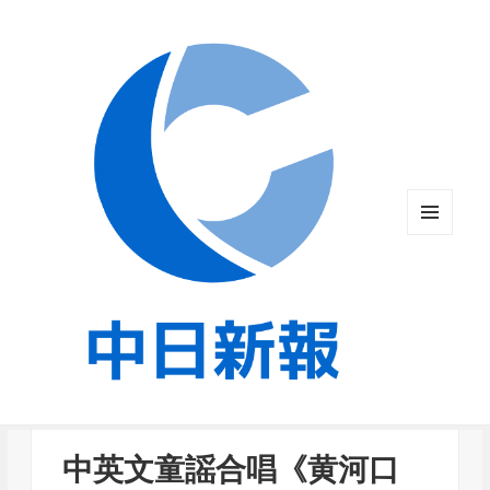
メニュ
ーとウ
ィジェ
ット
中英文童謡合唱《黄河口