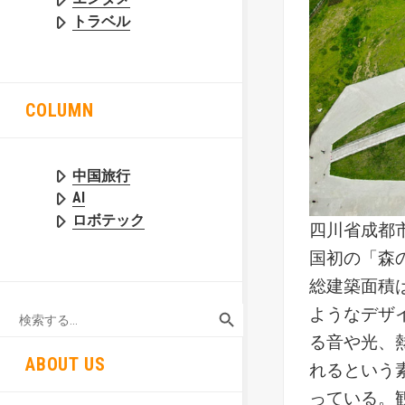
トラベル
COLUMN
中国旅行
AI
ロボテック
四川省成都
国初の「森
総建築面積
SEARCH BUTTON
Search
ようなデザ
for:
る音や光、
ABOUT US
れるという
っている。