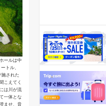
ホールは中
メートル、
が施された
聞こえてく
には川が流
て一体とな
澄ませ、音