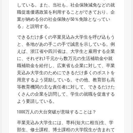
している。また、当社も、社会保険減免などの就
職促進優遇政策を利用することができており、企
業が納める分の社会保険が50％免除となってい
る」と説明する。
できるだけ多くの卒業見込み大学生を呼び込もう
と、各地があの手この手で誠意を示している。例
えば、浙江省や四川省は、大学生と雇用する企業
に、それぞれ1千元から数万元の生活補助金や就
職補助金を給付し、広東省も企業に対して、卒業
見込み大学生のためにできるだけ多くのポストを
用意するよう奨励している。その他、教育部も高
等教育機関の主な責任者に対して、できるだけた
くさんの企業を訪問して、学生の就職を促進する
よう要請している。
1000万人の大台突破が意味することは？
卒業見込み大学生には、専科(短大に相当)生、学
部生、修士課程、博士課程の大学院生が含まれて