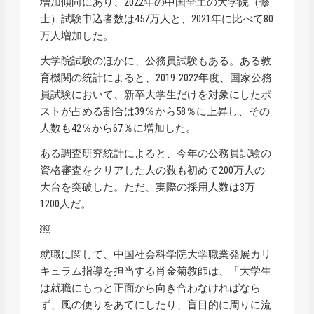
増加傾向にあり、2022年の中国全土の大学院（修
士）試験申込者数は457万人と、2021年に比べて80
万人増加した。
大学院試験のほかに、公務員試験もある。ある教
育機関の統計によると、2019-2022年度、国家公務
員試験において、新卒大学生だけを対象にしたポ
ストが占める割合は39％から58％に上昇し、その
人数も42％から67％に増加した。
ある調査研究統計によると、今年の公務員試験の
資格審査をクリアした人の数も初めて200万人の
大台を突破した。ただ、実際の採用人数は3万
1200人だ。
￼
就職に関して、中国社会科学院大学職業発展カリ
キュラム指導を担当する肖金菊教師は、「大学生
は就職にもっと正面から向き合わなければなら
ず、風の便りをあてにしたり、盲目的に周りに流