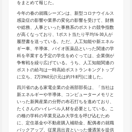
をまとめて報じた。
今年の春の就職シーズンは、新型コロナウイルス
感染症の影響や業界の変化の影響を受けて、財務
や総務、人事といった事務系のポストの競争指数
が高くなっており、1ポスト当たり平均16‐30人が
履歴書を送っている。ただ、人工知能や新エネル
ギー車、半導体、バイオ医薬品といった関連の学
科を卒業する予定の学生をめぐっては、企業側が
争奪戦を繰り広げている。うち、人工知能関連の
ポストの給与は一時高給ポストランキングトップ
に立ち、2万3960元(1元は約19.8円)に達した。
四川省のある家電企業の企画部部長は、「当社は
新エネルギーや半導体、コンピューターメモリと
いった新興産業の分野の布石打ちを進めており、
たくさんのハイレベル人材を必要としている。こ
の種の学科の卒業見込み大学生を呼び込むため
に、定住基金や不動産購入補助金、配偶者の就職
バックアップ、従業員出資といった優遇策を提供