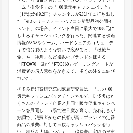
ーム「拼多多」の「100億元キャッシュバック」
（1元は約18.2円）チャンネルが2021年に打ち出し
た「RTXシリーズノートパソコン新製品初公開イ
ベント」の場合、イベント当日に最大で1000元に
も上るキャッシュバックを行った。関連する優遇
情報がSNSやゲーム、ハードウェアのコミュニテ
ィで核分裂のような勢いで広がると、「機械革
命」や「神舟」など複数のブランドを擁する
「RTX3070」及び「RTX3060」ゲーミングノートが
消費者の購入意欲をかき立て、多くの注文に結び
ついた。
拼多多新消費研究院の陳辰研究員は、「この100
億元キャッシュバックチャンネルで、拼多多はた
くさんのブランド企業と共同で販売促進キャンペ
ーンを展開し、市場で注目度が高く、売れ行きが
好調で、消費者からの反響が高いブランドの定番
商品の消費に対して直接キャッシュバックを行
い、利益を大幅に少なくし、消費者に実際の恩恵