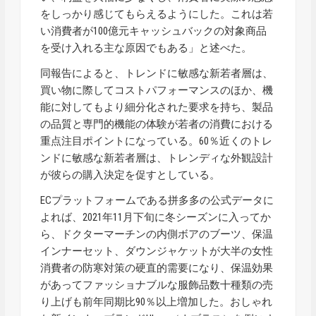
をしっかり感じてもらえるようにした。これは若
い消費者が100億元キャッシュバックの対象商品
を受け入れる主な原因でもある」と述べた。
同報告によると、トレンドに敏感な新若者層は、
買い物に際してコストパフォーマンスのほか、機
能に対してもより細分化された要求を持ち、製品
の品質と専門的機能の体験が若者の消費における
重点注目ポイントになっている。60％近くのトレ
ンドに敏感な新若者層は、トレンディな外観設計
が彼らの購入決定を促すとしている。
ECプラットフォームである拼多多の公式データに
よれば、2021年11月下旬に冬シーズンに入ってか
ら、ドクターマーチンの内側ボアのブーツ、保温
インナーセット、ダウンジャケットが大半の女性
消費者の防寒対策の硬直的需要になり、保温効果
があってファッショナブルな服飾品数十種類の売
り上げも前年同期比90％以上増加した。おしゃれ