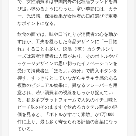
で、女性消費者は中国内外の化粧品ブランドを再
び追い求めるようになった。寒い季節には、カラ
ー、光沢感、保湿効果が女性者の口紅選びで重要
なポイントになる。
飲食の面では、味や口当たりが消費者の心を動か
すほか、工夫を凝らした商品デザインに「一目惚
れ」することも多い。鋭澳（RIO）カクテルシリ
ーズは若者消費者に人気があり、そのボトルやパ
ッケージデザインの思い切ったイノベーションを
受けて消費者は「ほろよい気分」で購入ボタンを
押す。すっきりとしていながらキラキラ感のある
複数のビジュアル効果に、異なるフレーバーも用
意され、若い消費者の視線をしっかり捉えてい
る。拼多多プラットフォームで人気のイチゴ味と
ピーチ味のそのまますぐ飲めるカクテル商品の評
価を見ると、「ボトルがすごく素敵」が1万1000
件に上り、最も多く寄せられる評価の言葉になっ
ている。