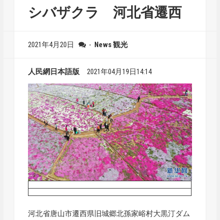
シバザクラ 河北省遷西
2021年4月20日
-
News
観光
人民網日本語版
2021年04月19日14:14
河北省唐山市遷西県旧城郷北孫家峪村大黒汀ダム