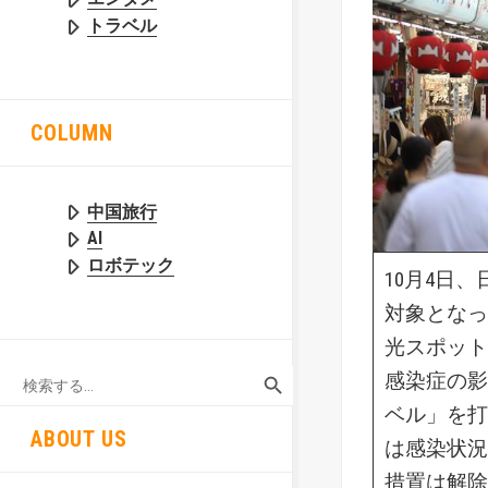
トラベル
COLUMN
中国旅行
AI
ロボテック
10月4日
対象となっ
光スポット
SEARCH BUTTON
Search
感染症の影
for:
ベル」を打
ABOUT US
は感染状況
措置は解除