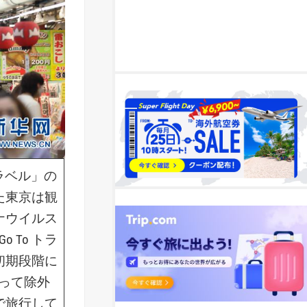
トラベル」の
た東京は観
ナウイルス
To トラ
初期段階に
なって除外
で旅行して