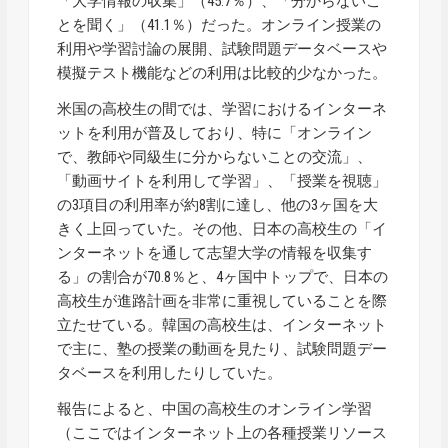
「大学情報の収集」（45.7％）、「分からないこ
とを聞く」（41.1％）だった。オンライン授業の
利用や学習討論の展開、試験問題データベースや
模擬テスト機能などの利用は比較的少なかった。
米国の高校生の間では、学習におけるインターネ
ットを利用が普及しており、特に「オンライン
で、教師や同級生に分からないことの交流」、
「動画サイトを利用して学習」、「授業を視聴」
の3項目の利用率が約8割に達し、他の3ヶ国を大
きく上回っていた。その他、日本の高校生の「イ
ンターネットを通して志望大学の情報を収集す
る」の割合が70.8％と、4ヶ国中トップで、日本の
高校生が進路計画を非常に重視していることを際
立たせている。韓国の高校生は、インターネット
で主に、塾の授業の動画を見たり、試験問題デー
タベースを利用したりしていた。
報告によると、中国の高校生のオンライン学習
（ここではインターネット上の各種授業リソース