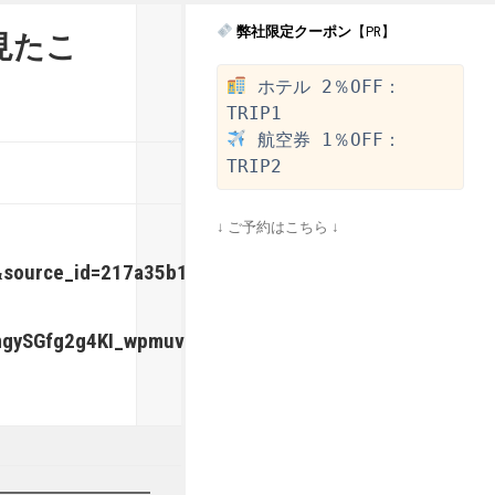
弊社限定クーポン
【PR】
見たこ
 ホテル 2％OFF：
 航空券 1％OFF：
↓ ご予約はこちら ↓
1&source_id=217a35b110a82a995cec1f8dadef70e0&refe
mgySGfg2g4KI_wpmuv–