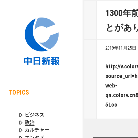
1300
とがあ
2019年11月25日
http://v.col
source_url=
web-
TOPICS
qn.colorv.
5Loo
ビジネス
政治
カルチャー
エンタメ