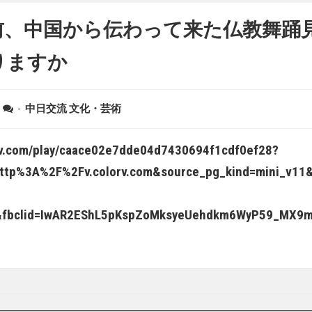
年前、中国から伝わって来た仏教舞踊
りますか
-
中日交流
文化・芸術
orv.com/play/caace02e7dde04d7430694f1cdf0ef28?
http%3A%2F%2Fv.colorv.com&source_pg_kind=mini_v1
cn&fbclid=IwAR2EShL5pKspZoMksyeUehdkm6WyP59_MX9