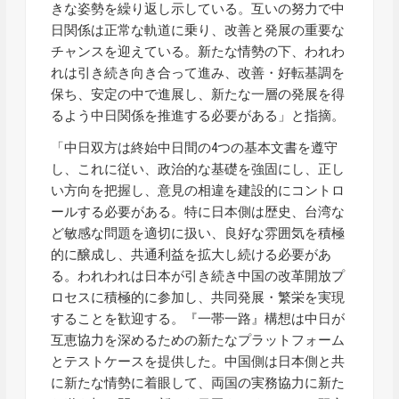
きな姿勢を繰り返し示している。互いの努力で中
日関係は正常な軌道に乗り、改善と発展の重要な
チャンスを迎えている。新たな情勢の下、われわ
れは引き続き向き合って進み、改善・好転基調を
保ち、安定の中で進展し、新たな一層の発展を得
るよう中日関係を推進する必要がある」と指摘。
「中日双方は終始中日間の4つの基本文書を遵守
し、これに従い、政治的な基礎を強固にし、正し
い方向を把握し、意見の相違を建設的にコントロ
ールする必要がある。特に日本側は歴史、台湾な
ど敏感な問題を適切に扱い、良好な雰囲気を積極
的に醸成し、共通利益を拡大し続ける必要があ
る。われわれは日本が引き続き中国の改革開放プ
ロセスに積極的に参加し、共同発展・繁栄を実現
することを歓迎する。『一帯一路』構想は中日が
互恵協力を深めるための新たなプラットフォーム
とテストケースを提供した。中国側は日本側と共
に新たな情勢に着眼して、両国の実務協力に新た