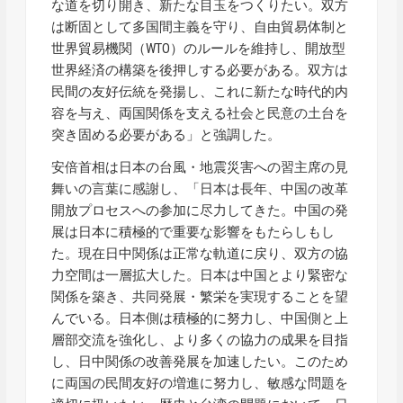
な道を切り開き、新たな目玉をつくりたい。双方
は断固として多国間主義を守り、自由貿易体制と
世界貿易機関（WTO）のルールを維持し、開放型
世界経済の構築を後押しする必要がある。双方は
民間の友好伝統を発揚し、これに新たな時代的内
容を与え、両国関係を支える社会と民意の土台を
突き固める必要がある」と強調した。
安倍首相は日本の台風・地震災害への習主席の見
舞いの言葉に感謝し、「日本は長年、中国の改革
開放プロセスへの参加に尽力してきた。中国の発
展は日本に積極的で重要な影響をもたらしもし
た。現在日中関係は正常な軌道に戻り、双方の協
力空間は一層拡大した。日本は中国とより緊密な
関係を築き、共同発展・繁栄を実現することを望
んでいる。日本側は積極的に努力し、中国側と上
層部交流を強化し、より多くの協力の成果を目指
し、日中関係の改善発展を加速したい。このため
に両国の民間友好の増進に努力し、敏感な問題を