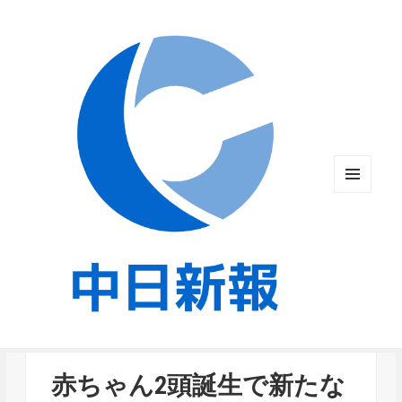
メニュ
ーとウ
ィジェ
ット
赤ちゃん2頭誕生で新たな