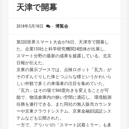
天津で開幕
2018年5月18日
-
博覧会
第2回世界スマート大会が16日、天津市で開幕し
た。企業133社と科学研究機関24団体が出展し、
スマート分野の最新の成果を披露している。北京
日報が伝えた。
京東の展示ブースでは、点検ロボット「瓦力」が
そのずんぐりした体とつぶらな瞳というかわいら
しい外観で多くの来場者の注目を集めていた。
「瓦力」はその場で360度向きを変えることが可
能で、物流倉庫内の狭い空間に適応し、環境観測
任務を遂行できる。また同社の無人販売カウンタ
ーや京東クラウドシステム、京東金融顔認証シス
テムなども公開された。
一方で、アリババの「スマート試着ミラー」も多