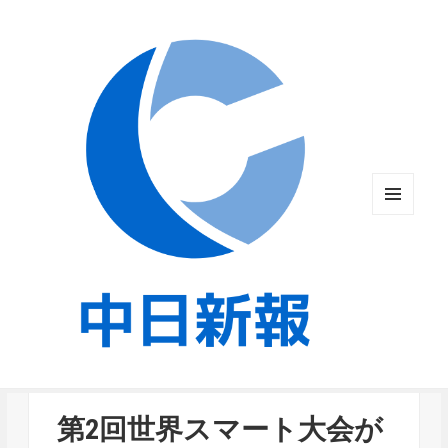
メニュ
ーとウ
ィジェ
ット
第2回世界スマート大会が