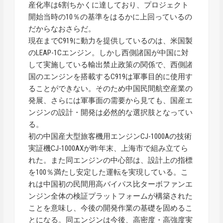
産化率は6割ちかくに達しており、プロジェクト
開始当時の10％の基準をはるかに上回っているの
だからなおさらだ。
現在までC919に動力を提供しているのは、米国製
のLEAP-1Cエンジン。しかし西側諸国が中国に対
して実施している輸出禁止政策の関係で、西側諸
国のエンジンを搭載するC919は軍事目的に使用す
ることができない。そのため中国民間航空産業の
発展、さらには軍事面の需要から見ても、国産エ
ンジンの設計・開発は必然的な選択肢となってい
る。
初の中国産大型旅客機用エンジンCJ-1000Aの技術
実証機CJ-1000AXが昨年末、上海市で組み立てら
れた。また同エンジンの中心部は、設計上の指標
を100％満たし安定した運転を実現している。こ
れは中国初の民間用高バイパス比ターボファンエ
ンジン全体の検証プラットフォームが構築された
ことを意味し、今後の開発作業の基礎を固めるこ
とになる。同エンジンは今後、高密度・高強度実