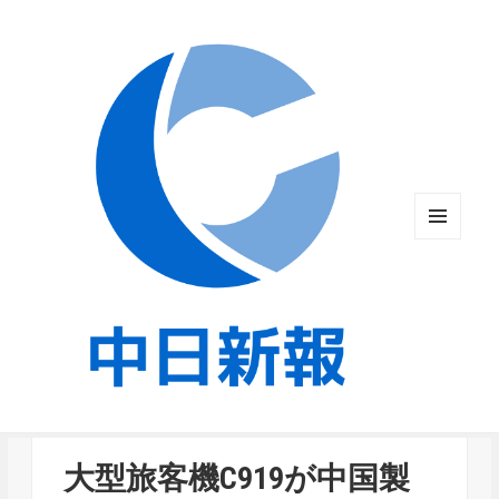
メニュ
ーとウ
ィジェ
ット
大型旅客機C919が中国製